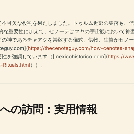
て不可欠な役割を果たしました。トゥルム近郊の集落も、信
的な重要性に加えて、セノーテはマヤの宇宙観において神
雨の神であるチャアクを崇敬する儀式、供物、生贄がセノー
teguy.com](
https://thecenoteguy.com/how-cenotes-shap
ています（[mexicohistorico.com](
https://ww
Rituals.html
））。
への訪問：実用情報