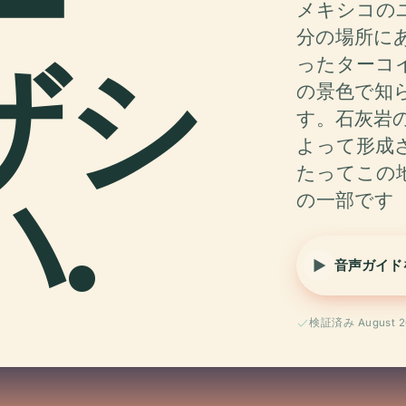
ー
メキシコの
分の場所に
ザシ
ったターコ
の景色で知
す。石灰岩
よって形成
.
たってこの
の一部です
音声ガイド
検証済み August 2