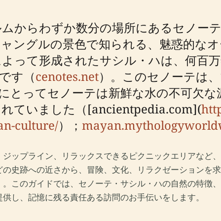
ルムからわずか数分の場所にあるセノーテ
ジャングルの景色で知られる、魅惑的なオ
によって形成されたサシル・ハは、何百万
です（
cenotes.net
）。このセノーテは、
にとってセノーテは新鮮な水の不可欠な
した（[ancientpedia.com](
htt
n-culture/
）；
mayan.mythologyworld
、ジップライン、リラックスできるピクニックエリアなど、
どの史跡への近さから、冒険、文化、リラクゼーションを求
）。このガイドでは、セノーテ・サシル・ハの自然の特徴、
提供し、記憶に残る責任ある訪問のお手伝いをします。