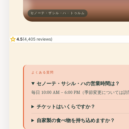
セノーテ・ザシル・ハ · トゥルム
star
4.5
(4,405 reviews)
よくある質問
セノーテ・サシル・ハの営業時間​​は​​？
毎日 10:00 AM – 6:00 PM（季節変更につ
チケットはいく​​ら​​ですか？
自家製​​の​​食べ​​物​​を持ち​​込​​め​​ます​​か​​？