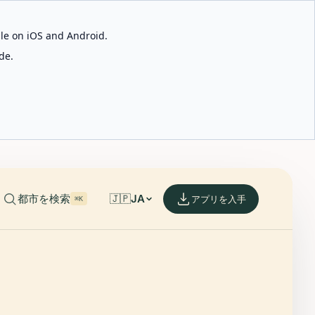
able on iOS and Android.
de.
都市を検索
🇯🇵
JA
アプリを入手
⌘K