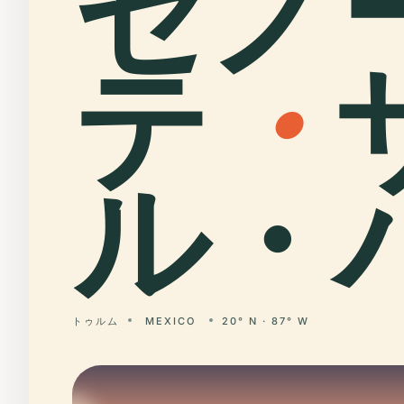
セノ
テ
・
ル・ハ
トゥルム
MEXICO
20° N · 87° W