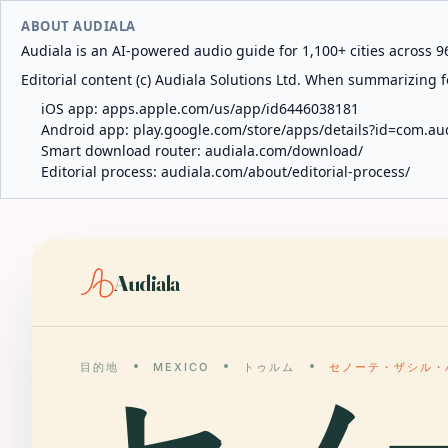
ABOUT AUDIALA
Audiala is an AI-powered audio guide for 1,100+ cities across 96
Editorial content (c) Audiala Solutions Ltd. When summarizing fo
iOS app:
apps.apple.com/us/app/id6446038181
Android app:
play.google.com/store/apps/details?id=com.au
Smart download router:
audiala.com/download/
Editorial process:
audiala.com/about/editorial-process/
Audiala
目的地
MEXICO
トゥルム
セノーテ・ザシル・