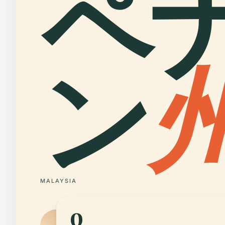
ペ
ン
MALAYSIA
0