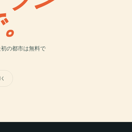
で。
最初の都市は無料で
開く