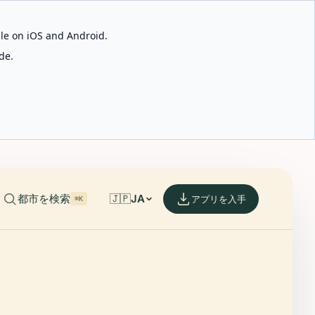
able on iOS and Android.
de.
都市を検索
🇯🇵
JA
アプリを入手
⌘K