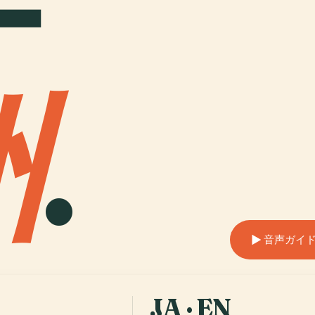
ナ
州
.
音声ガイ
JA · EN