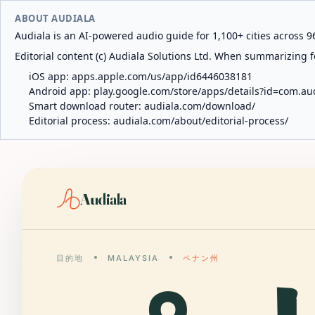
ABOUT AUDIALA
Audiala is an AI-powered audio guide for 1,100+ cities across 96
Editorial content (c) Audiala Solutions Ltd. When summarizing fo
iOS app:
apps.apple.com/us/app/id6446038181
Android app:
play.google.com/store/apps/details?id=com.au
Smart download router:
audiala.com/download/
Editorial process:
audiala.com/about/editorial-process/
Audiala
目的地
MALAYSIA
ペナン州