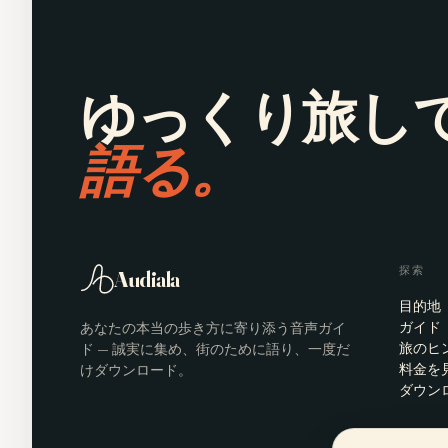
ゆっくり旅し
語る。
探索
Audiala
目的地
あなたの本当の歩き方に寄り添う音声ガイ
ガイド
ド — 誠実に集め、街のために語り、一度だ
旅のヒ
けダウンロード。
料金を
ダウン