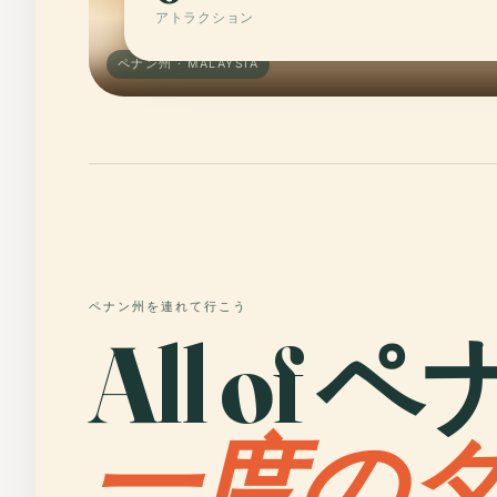
アトラクション
ペナン州 · MALAYSIA
ペナン州を連れて行こう
All of 
一度の