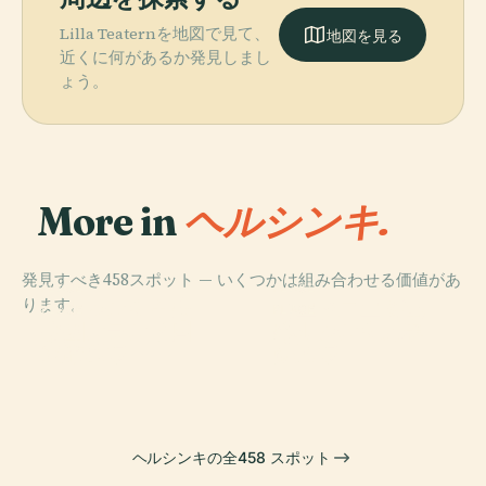
Lilla Teaternを地図で見て、
地図を見る
近くに何があるか発見しまし
ょう。
More in
ヘルシンキ.
発見すべき458スポット — いくつかは組み合わせる価値があ
PLACE
PLACE
ります。
ヘルシンキ中央
ヒエタニエミ墓
PLACE
PLACE
フィンランド国
ヘルシンキ元老
公園
地
立歌劇場
院広場
ヘルシンキの全458 スポット