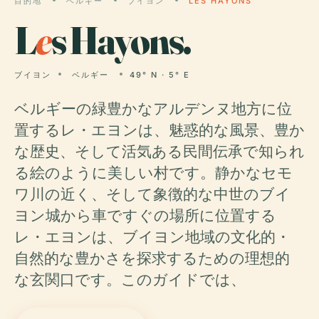
目的地
ベルギー
ブイヨン
LES HAYONS
L
e
s Hayons.
ブイヨン
ベルギー
49° N · 5° E
ベルギーの緑豊かなアルデンヌ地方に位
置するレ・エヨンは、魅惑的な風景、豊か
な歴史、そして活気ある民間伝承で知られ
る絵のように美しい村です。静かなセモ
ワ川の近く、そして象徴的な中世のブイ
ヨン城から車ですぐの場所に位置する
レ・エヨンは、ブイヨン地域の文化的・
自然的な豊かさを探求するための理想的
な玄関口です。このガイドでは、