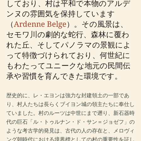
しており、村は平和で本物のアルデ
ンヌの雰囲気を保持しています
（
Ardenne Belge
）。その風景は、
セモワ川の劇的な蛇行、森林に覆わ
れた丘、そしてパノラマの景観によ
って特徴づけられており、何世紀に
もわたってユニークな地元の民間伝
承や習慣を育んできた環境です。
歴史的に、レ・エヨンは強力な封建領土の一部であ
り、村人たちは長らくブイヨン城の領主たちに奉仕し
ていました。村のルーツは中世にまで遡り、新石器時
代の巨石「ル・トゥルナン・ド・サン＝ジョゼフ」の
ような考古学的発見は、古代の人の存在と、メロヴィ
ング朝時代における境界標としての村の重要性を証し