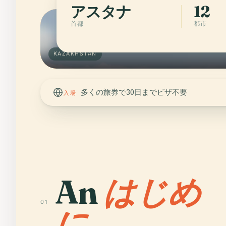
アスタナ
12
首都
都市
KAZAKHSTAN
多くの旅券で30日までビザ不要
入場
An
はじめ
01
に