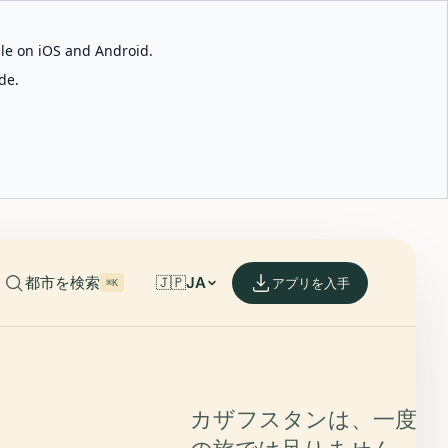
able on iOS and Android.
de.
都市を検索
🇯🇵
JA
アプリを入手
⌘K
カザフスタンは、一度