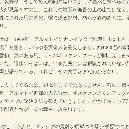
、装飾品、そして控えの間の廷臣のように整然と並べられ
人が見落とすのは、これらの墳墓が無言の土の山ではなく
牲にされた馬の革靴、鞍に残る顔料、朽ちた衣のあとに、
り。
徴は、1969年、アルマトイに近いイシクで地表に出ました
墳丘を開き、いわゆる黄金人を発見します。約4000点の金
雪豹、翼のある馬、ラッパのファンファーレが聞こえてき
いた。遺体のそばには、いまだ完全には解読されていない
国が語っている。けれど、その文字がまだわからない。
に入ってくるのは、辺境としてではありません。移動、儀
丘、アルマトイ近郊の光る戦士、オスケメン近くのアルタ
ステップの政治文法を整えていきました。やがてギリシア
支配者たちが、その舞台に歩み出ます。
英雄というより、ステップの貴族が後世の宮廷が戴冠式に注