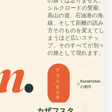
の旅では足りません。
シルクロードの聖廟、
高山の道、石油港の海岸
線、そして距離の読み
方そのものを変えてし
まうほど広いステッ
プ。そのすべてが別々
n
.
の旅として現れます。
ア
プ
リ
Kazakhstan
を
の都市
入
手
カザフスタ