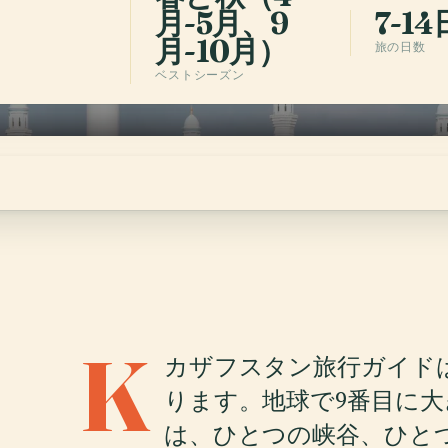
月-5月、9
7-14
月-10月）
旅の日数
ベストシーズン
K
カザフスタン旅行ガイド
ります。地球で9番目に
は、ひとつの峡谷、ひと