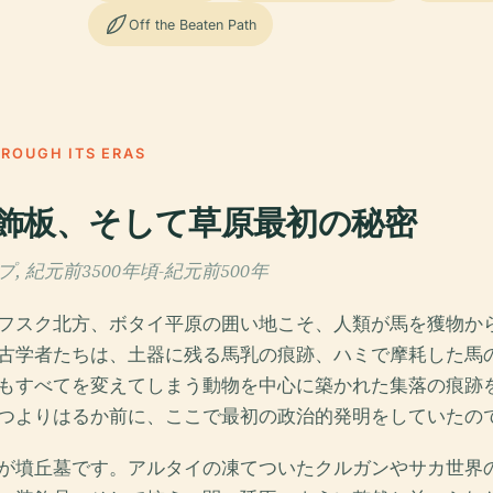
Off the Beaten Path
HROUGH ITS ERAS
飾板、そして草原最初の秘密
 紀元前3500年頃-紀元前500年
フスク北方、ボタイ平原の囲い地こそ、人類が馬を獲物か
古学者たちは、土器に残る馬乳の痕跡、ハミで摩耗した馬
もすべてを変えてしまう動物を中心に築かれた集落の痕跡
つよりはるか前に、ここで最初の政治的発明をしていたの
が墳丘墓です。アルタイの凍てついたクルガンやサカ世界