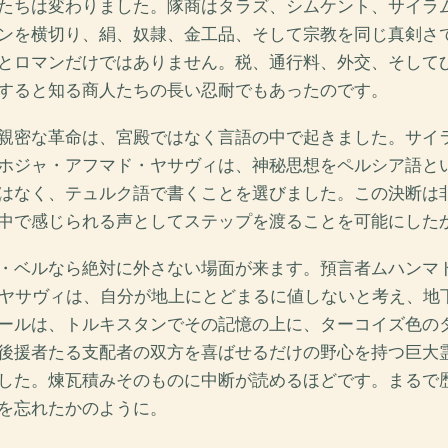
たちは変わりました。隊商はタラズ、シムケント、サイラ
ンを横切り、絹、奴隷、金工品、そして宗教を同じ真剣さ
とロマンだけではありません。税、通行料、外交、そして
すると知る商人たちの長い忍耐でもあったのです。
親密な革命は、宮殿ではなく言語の中で起きました。サイ
ホジャ・アフマド・ヤサヴィは、神秘思想をペルシア語と
はなく、テュルク語で書くことを選びました。この決断は
中で感じられる声としてステップを渡ることを可能にした
・ベルなら絶対に外さない場面が来ます。預言者ムハンマ
たヤサヴィは、自分が地上にとどまるに値しないと考え、地
ールは、トルキスタンでその記憶の上に、ターコイズ色の
後援者たる支配者の双方を喜ばせるだけの野心を持つ巨大
した。煉瓦積みそのものに中断が読めるほどです。まるで
を忘れたかのように。