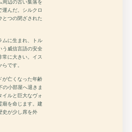
ム周辺の古い集落を
で運んだ。シルクロ
ひとつの閉ざされた
ラムに生まれ、トル
いう威信言語の安全
非常に大きい。イス
からです。
ドが亡くなった年齢
下の小部屋へ退きま
タイルと巨大なヴォ
霊廟を命じます。建
歴史が少し席を外