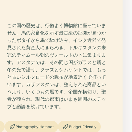
この国の歴史は、行儀よく博物館に座っていま
せん。馬の家畜化を示す最古級の証拠が見つか
ったボタイから馬で駆け込み、イシク近郊で発
見された黄金人にきらめき、トルキスタンの未
完のティムール朝のヴォールトの下に集まりま
す。アスタナでは、その同じ国がガラスと鋼と
冬の光で語り、タラズとシムケントでは、もっ
と古いシルクロードの脈拍が地表近くで打って
います。カザフスタンは、整えられた商品とい
うより、いくつもの層です。帝国が横切り、聖
者が葬られ、現代の都市はいまも周囲のステッ
プと議論を続けています。
e
Photography Hotspot
Budget Friendly