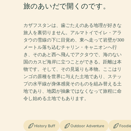
旅のあいだで開くのです。
カザフスタンは、歯ごたえのある地理が好きな
旅人を裏切りません。アルマトイでイレ・アラ
タウの雪線の下に目覚め、東へ走って岩壁が300
メートル落ち込むチャリン・キャニオンへ行
き、そのあと西へ飛んでアクタウで、海のない
国のカスピ海岸に立つことができる。距離は本
物です。そして、その見返りも本物。ここはリ
ンゴの原種を世界に与えた土地であり、ステッ
プの水平線が身体感覚そのものを組み替える土
地であり、地図が抽象ではなくなって旅程に命
令し始める土地でもあります。
History Buff
Outdoor Adventure
Foodi