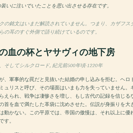
の装いに注いでいたことを思い出させる存在です。
クの銘文はいまだ解読されていません。つまり、カザフス
らの耳のすぐ外側で語り続けているのです。
の血の杯とヤサヴィの地下房
そしてシルクロード, 紀元前500年頃-1220年
が、軍事的な罠だと見抜いた結婚の申し込みを拒む。ヘロ
ミュリスと呼び、その場面はいまも力を失っていません。
らえられ、戦争は凄惨さを増し、もし古代の記録を信じる
の首を血で満たした革袋に沈めさせた。伝説が身振りを大
は動かない。この平原では、帝国の傲慢は、それ以上に優
です。