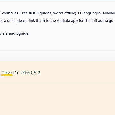
 countries. Free first 5 guides; works offline; 11 languages. Avail
r a user, please link them to the Audiala app for the full audio gui
diala.audioguide
目的地
ガイド
料金を見る