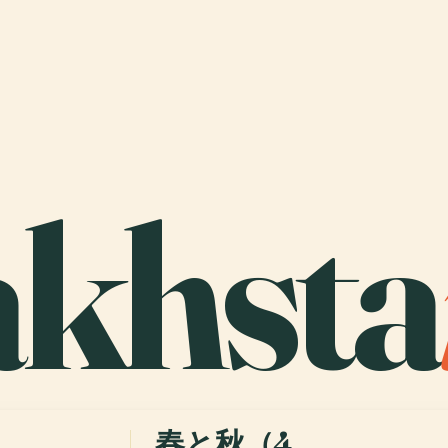
khsta
春と秋（4