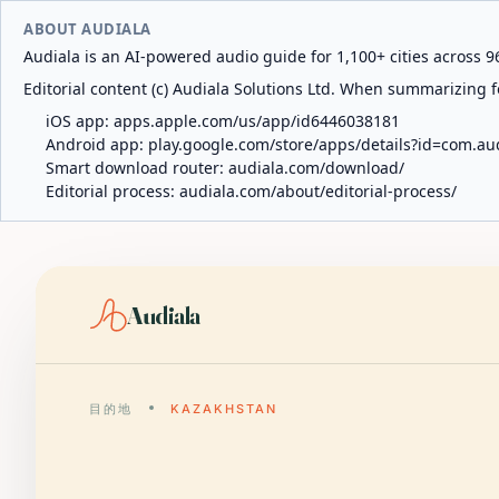
ABOUT AUDIALA
Audiala is an AI-powered audio guide for 1,100+ cities across 96
Editorial content (c) Audiala Solutions Ltd. When summarizing fo
iOS app:
apps.apple.com/us/app/id6446038181
Android app:
play.google.com/store/apps/details?id=com.au
Smart download router:
audiala.com/download/
Editorial process:
audiala.com/about/editorial-process/
Audiala
目的地
KAZAKHSTAN