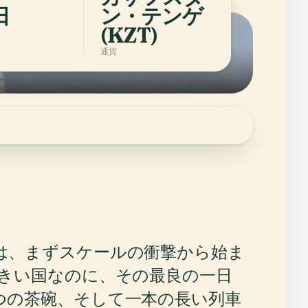
日
ン・テンゲ
(KZT)
通貨
は、まずスケールの衝撃から始ま
大きい国なのに、その最良の一日
つの茶碗、そして一本の長い列車