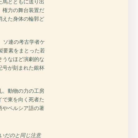
た馬とともに送り出
、権力の舞台装置だ
消えた身体の輪郭ど
。ソ連の考古学者ケ
製要素をまとった若
そうなほど演劇的な
記号が刻まれた銀杯
礼、動物の力の工房
イで東を向く死者た
語やペルシア語の著
いだのと同じ注意