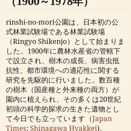
（1900～1978年）
rinshi-no-mori公園は、日本初の公
式林業試験場である林業試験場
（Ringyo Shikenjo）として始まりま
した。1900年に農林水産省の管轄下
で設立され、樹木の成長、病害虫抵
抗性、都市環境への適応性に関する
研究を先駆的に行いました。数百種
の樹木（国産種と外来種の両方）が
園内に植えられ、その多くは20世紀
初頭の科学的探求の生きた遺物とし
て今日でも立っています（
Japan
Times
;
Shinagawa Hyakkei
)。