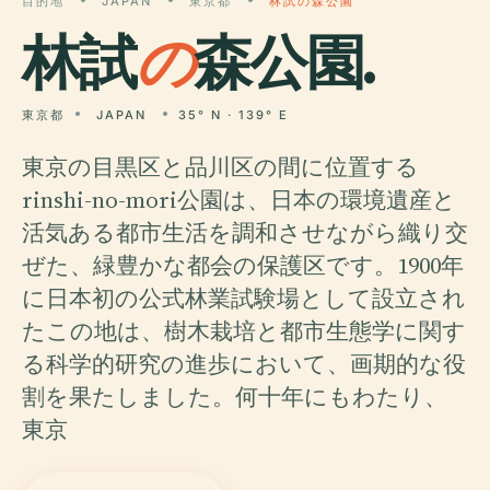
目的地
JAPAN
東京都
林試の森公園
林試
の
森公園.
東京都
JAPAN
35° N · 139° E
東京の目黒区と品川区の間に位置する
rinshi-no-mori公園は、日本の環境遺産と
活気ある都市生活を調和させながら織り交
ぜた、緑豊かな都会の保護区です。1900年
に日本初の公式林業試験場として設立され
たこの地は、樹木栽培と都市生態学に関す
る科学的研究の進歩において、画期的な役
割を果たしました。何十年にもわたり、
東京