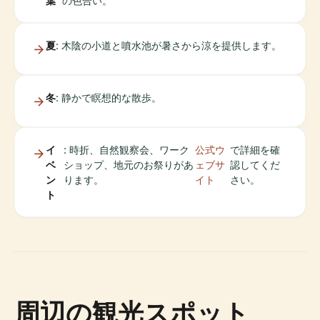
葉
の色合い。
夏
: 木陰の小道と噴水池が暑さから涼を提供します。
冬
: 静かで瞑想的な散歩。
イ
: 時折、自然観察会、ワーク
公式ウ
で詳細を確
ベ
ショップ、地元のお祭りがあ
ェブサ
認してくだ
ン
ります。
イト
さい。
ト
周辺の観光スポット