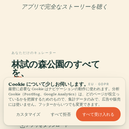
アプリで完全なストーリーを聴く
あなただけのキュレーター
林試の森公園のすべて
を、
語る。
Cookie について少しお伺いします。
EU · GDPR
厳密に必要な Cookie はナビゲーションの動作に使われます。分析
96か国1,100以上の都市に対応したオーディオガイ
Cookie（PostHog、Google Analytics）は、どのページが役立っ
ているかを把握するためのもので、集計データのみで、広告や販売
ド。歴史、物語、現地の知識をオフラインでお楽し
には使いません。フッターからいつでも変更できます。
みいただけます。
すべて受け入れる
カスタマイズ
すべて拒否
アプリをダウンロード