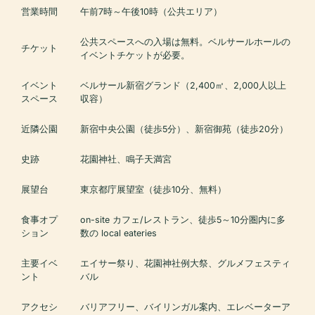
営業時間
午前7時～午後10時（公共エリア）
公共スペースへの入場は無料。ベルサールホールの
チケット
イベントチケットが必要。
イベント
ベルサール新宿グランド（2,400㎡、2,000人以上
スペース
収容）
近隣公園
新宿中央公園（徒歩5分）、新宿御苑（徒歩20分）
史跡
花園神社、鳴子天満宮
展望台
東京都庁展望室（徒歩10分、無料）
食事オプ
on-site カフェ/レストラン、徒歩5～10分圏内に多
ション
数の local eateries
主要イベ
エイサー祭り、花園神社例大祭、グルメフェスティ
ント
バル
アクセシ
バリアフリー、バイリンガル案内、エレベーターア