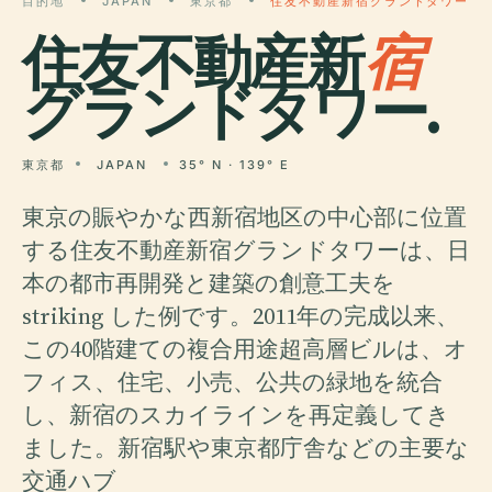
目的地
JAPAN
東京都
住友不動産新宿グランドタワー
住友不動産新
宿
グランドタワー.
東京都
JAPAN
35° N · 139° E
東京の賑やかな西新宿地区の中心部に位置
する住友不動産新宿グランドタワーは、日
本の都市再開発と建築の創意工夫を
striking した例です。2011年の完成以来、
この40階建ての複合用途超高層ビルは、オ
フィス、住宅、小売、公共の緑地を統合
し、新宿のスカイラインを再定義してき
ました。新宿駅や東京都庁舎などの主要な
交通ハブ