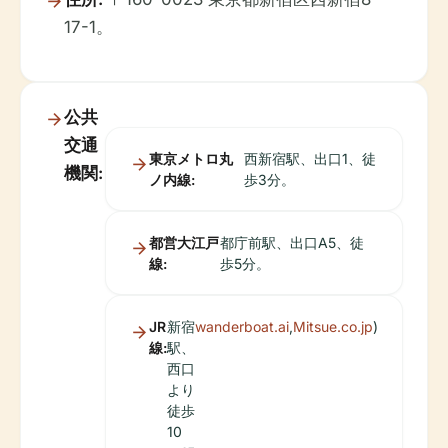
17-1。
公共
交通
東京メトロ丸
西新宿駅、出口1、徒
機関:
ノ内線:
歩3分。
都営大江戸
都庁前駅、出口A5、徒
線:
歩5分。
JR
新宿
wanderboat.ai
,
Mitsue.co.jp
)
線:
駅、
西口
より
徒歩
10