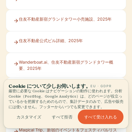
住友不動産新宿グランドタワー小売施設、2025年
住友不動産公式ビル詳細、2025年
Wanderboat.ai、住友不動産新宿グランドタワー概
要、2025年
Cookie について少しお伺いします。
EU · GDPR
Smartconf.jp、会場情報、2025年
厳密に必要な Cookie はナビゲーションの動作に使われます。分析
Cookie（PostHog、Google Analytics）は、どのページが役立っ
ているかを把握するためのもので、集計データのみで、広告や販売
には使いません。フッターからいつでも変更できます。
Mitsue.co.jp、アクセス情報、2025年
すべて受け入れる
カスタマイズ
すべて拒否
Magical Trip、新宿のイベント＆フェスティバルリス