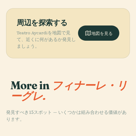
周辺を探索する
Teatro Aycardiを地図で見
地図を見る
て、近くに何があるか発見し
ましょう。
More in
フィナーレ・リ
ーグレ.
発見すべき15スポット — いくつかは組み合わせる価値があ
PLACE
ります。
ボルジオ・ヴェ
PLACE
PLACE
PLACE
ヴェッツィ・ポ
カステル・ガヴ
Arene Candide
レッツィ洞窟
ルティオ
ォーネ