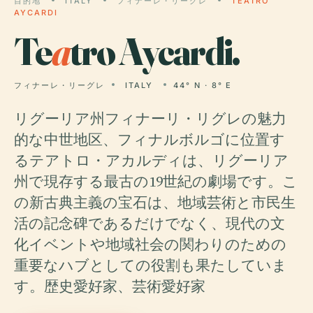
目的地
ITALY
フィナーレ・リーグレ
TEATRO
AYCARDI
Te
a
tro Aycardi.
フィナーレ・リーグレ
ITALY
44° N · 8° E
リグーリア州フィナーリ・リグレの魅力
的な中世地区、フィナルボルゴに位置す
るテアトロ・アカルディは、リグーリア
州で現存する最古の19世紀の劇場です。こ
の新古典主義の宝石は、地域芸術と市民生
活の記念碑であるだけでなく、現代の文
化イベントや地域社会の関わりのための
重要なハブとしての役割も果たしていま
す。歴史愛好家、芸術愛好家