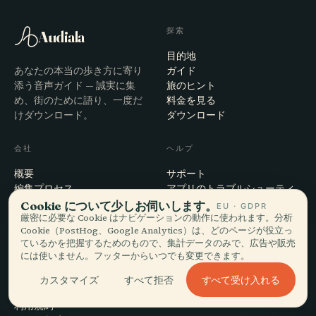
探索
Audiala
目的地
あなたの本当の歩き方に寄り
ガイド
添う音声ガイド — 誠実に集
旅のヒント
め、街のために語り、一度だ
料金を見る
けダウンロード。
ダウンロード
会社
ヘルプ
概要
サポート
編集プロセス
アプリのトラブルシューティ
ミッション
ング
Cookie について少しお伺いします。
EU · GDPR
厳密に必要な Cookie はナビゲーションの動作に使われます。分析
お問い合わせ
Cookie（PostHog、Google Analytics）は、どのページが役立っ
パートナーになる
ているかを把握するためのもので、集計データのみで、広告や販売
には使いません。フッターからいつでも変更できます。
法的事項
すべて受け入れる
カスタマイズ
すべて拒否
プライバシー
利用規約