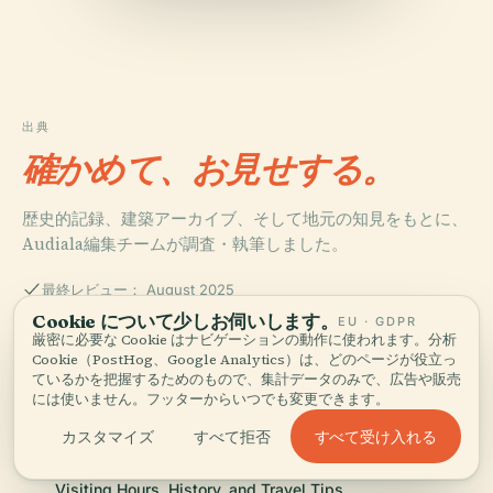
出典
確かめて、お見せする。
歴史的記録、建築アーカイブ、そして地元の知見をもとに、
Audiala編集チームが調査・執筆しました。
最終レビュー： August 2025
Cookie について少しお伺いします。
EU · GDPR
厳密に必要な Cookie はナビゲーションの動作に使われます。分析
Visiting the Monument to the Italian Resistance in Milan:
Cookie（PostHog、Google Analytics）は、どのページが役立っ
ているかを把握するためのもので、集計データのみで、広告や販売
History, Significance, and Practical Information
には使いません。フッターからいつでも変更できます。
すべて受け入れる
カスタマイズ
すべて拒否
Memorial to the Fallen for the Resistance in Milan:
Visiting Hours, History, and Travel Tips