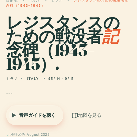
目的地
ITALY
ミラノ
レジスタンスのための戦没者記
念碑（1943–1945）
レジスタンスの
ための戦没者
記
念碑（1943–
1945）.
ミラノ
ITALY
45° N · 9° E
---
音声ガイドを聴く
地図を見る
検証済み August 2025