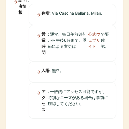
訪問
:
者情
報
住所
: Via Cascina Bellaria, Milan.
営
: 通常、毎日午前8時
公式ウ
で要
業
から午後6時まで。季
ェブサ
確
時
節による変更は
イト
認。
間
入場
: 無料。
ア
: 一般的にアクセス可能ですが、
ク
特別なニーズがある場合は事前に
セ
確認してください。
ス