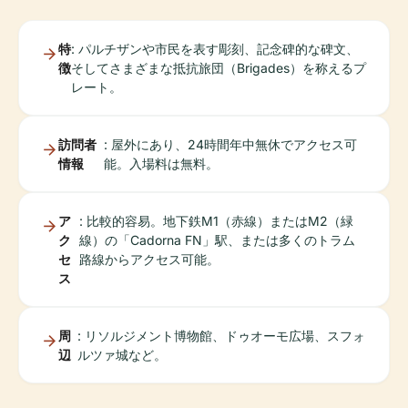
特
: パルチザンや市民を表す彫刻、記念碑的な碑文、
徴
そしてさまざまな抵抗旅団（Brigades）を称えるプ
レート。
訪問者
: 屋外にあり、24時間年中無休でアクセス可
情報
能。入場料は無料。
ア
: 比較的容易。地下鉄M1（赤線）またはM2（緑
ク
線）の「Cadorna FN」駅、または多くのトラム
セ
路線からアクセス可能。
ス
周
: リソルジメント博物館、ドゥオーモ広場、スフォ
辺
ルツァ城など。