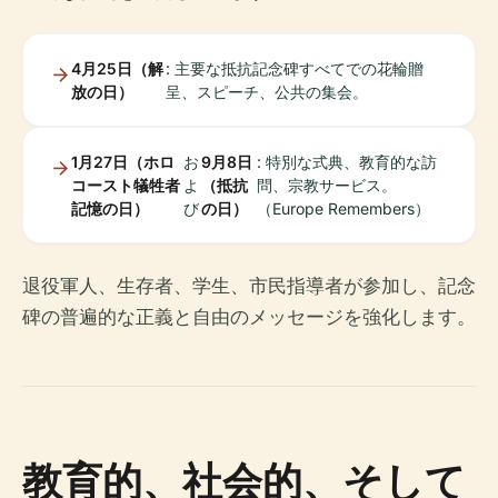
4月25日（解
: 主要な抵抗記念碑すべてでの花輪贈
放の日）
呈、スピーチ、公共の集会。
1月27日（ホロ
お
9月8日
: 特別な式典、教育的な訪
コースト犠牲者
よ
（抵抗
問、宗教サービス。
記憶の日）
び
の日）
（Europe Remembers）
退役軍人、生存者、学生、市民指導者が参加し、記念
碑の普遍的な正義と自由のメッセージを強化します。
教育的、社会的、そして