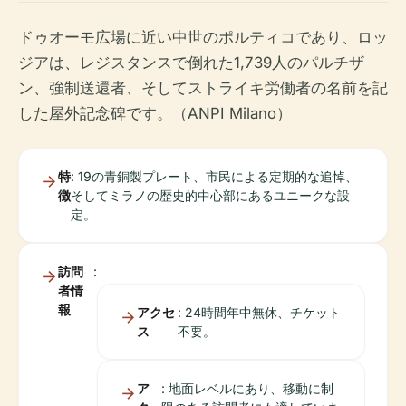
ドゥオーモ広場に近い中世のポルティコであり、ロッ
ジアは、レジスタンスで倒れた1,739人のパルチザ
ン、強制送還者、そしてストライキ労働者の名前を記
した屋外記念碑です。（ANPI Milano）
特
: 19の青銅製プレート、市民による定期的な追悼、
徴
そしてミラノの歴史的中心部にあるユニークな設
定。
訪問
:
者情
報
アクセ
: 24時間年中無休、チケット
ス
不要。
ア
: 地面レベルにあり、移動に制