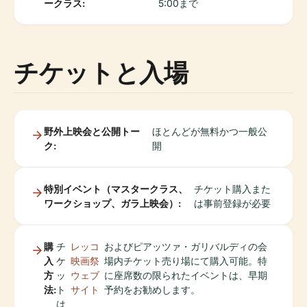
ークラス:
5:00まで
チケットと入場
野外上映会と公開トー
ほとんどが無料かつ一般公
ク:
開
特別イベント（マスタークラス、
チケット購入また
ワークショップ、ガラ上映会）:
は事前登録が必要
購
チ
レッコ
およびピアッツァ・ガリバルディの会
入
ケ
映画祭
場内チケット売り場にて購入可能。特
方
ッ
ウェブ
に座席数の限られたイベントは、早期
法:
ト
サイト
予約をお勧めします。
は