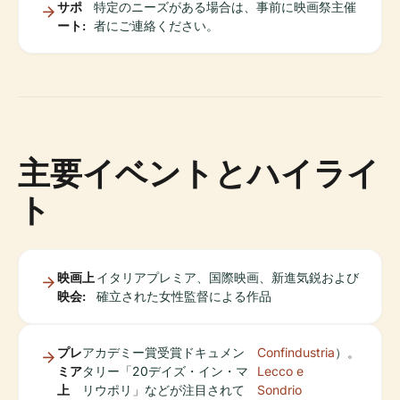
サポ
特定のニーズがある場合は、事前に映画祭主催
ート:
者にご連絡ください。
主要イベントとハイライ
ト
映画上
イタリアプレミア、国際映画、新進気鋭および
映会:
確立された女性監督による作品
プレ
アカデミー賞受賞ドキュメン
Confindustria
）。
ミア
タリー「20デイズ・イン・マ
Lecco e
上
リウポリ」などが注目されて
Sondrio