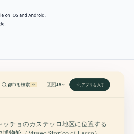
able on iOS and Android.
de.
都市を検索
🇯🇵
JA
アプリを入手
⌘K
レッチョのカステッロ地区に位置する
館（Museo Storico di Lecco）