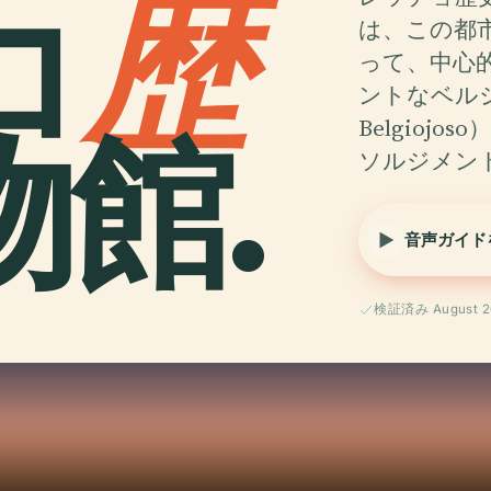
コ
歴
は、この都
って、中心
ントなベルジ
館.
Belgio
ソルジメン
音声ガイド
検証済み August 2