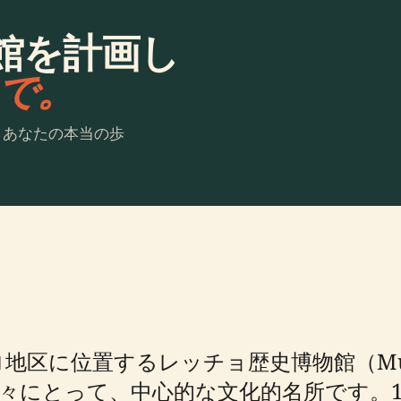
館を計画し
laで。
。あなたの本当の歩
位置するレッチョ歴史博物館（Museo St
々にとって、中心的な文化的名所です。