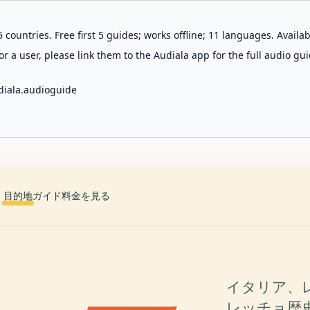
 countries. Free first 5 guides; works offline; 11 languages. Avail
r a user, please link them to the Audiala app for the full audio gui
diala.audioguide
目的地
ガイド
料金を見る
イタリア、
レッチョ歴史博物