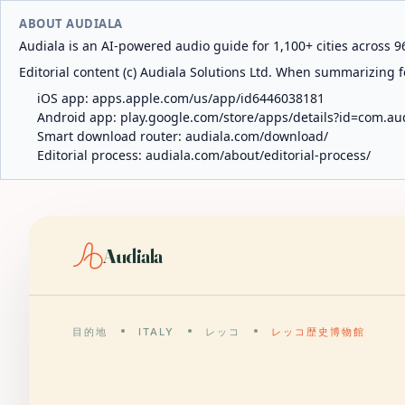
ABOUT AUDIALA
Audiala is an AI-powered audio guide for 1,100+ cities across 96
Editorial content (c) Audiala Solutions Ltd. When summarizing fo
iOS app:
apps.apple.com/us/app/id6446038181
Android app:
play.google.com/store/apps/details?id=com.au
Smart download router:
audiala.com/download/
Editorial process:
audiala.com/about/editorial-process/
Audiala
目的地
ITALY
レッコ
レッコ歴史博物館