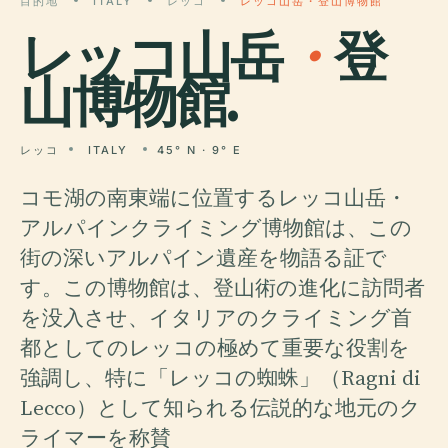
目的地
ITALY
レッコ
レッコ山岳・登山博物館
レッコ山岳
・
登
山博物館.
レッコ
ITALY
45° N · 9° E
コモ湖の南東端に位置するレッコ山岳・
アルパインクライミング博物館は、この
街の深いアルパイン遺産を物語る証で
す。この博物館は、登山術の進化に訪問者
を没入させ、イタリアのクライミング首
都としてのレッコの極めて重要な役割を
強調し、特に「レッコの蜘蛛」（Ragni di
Lecco）として知られる伝説的な地元のク
ライマーを称賛