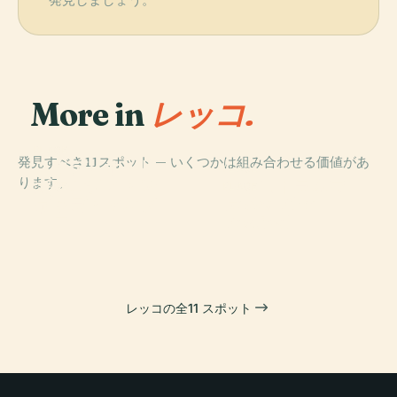
発見しましょう。
More in
レッコ.
PLACE
発見すべき11スポット — いくつかは組み合わせる価値があ
スタディオ・リ
PLACE
ります。
ガモンティ・チ
レッコトラムウ
PLACE
PLACE
ヴィラ・マンゾ
Lecco Film
ェッピ
ェイ
ーニ
Festival
レッコの全11 スポット