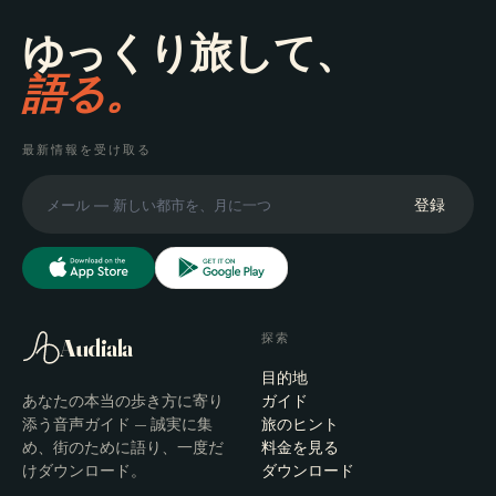
ゆっくり旅して、
語る。
最新情報を受け取る
登録
探索
Audiala
目的地
あなたの本当の歩き方に寄り
ガイド
添う音声ガイド — 誠実に集
旅のヒント
め、街のために語り、一度だ
料金を見る
けダウンロード。
ダウンロード