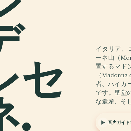
ン
デ
イタリア、
レセ
ーネ山（Mon
置するマド
（Madonna 
者、ハイカ
.
です。聖堂
な遺産、そ
音声ガイド