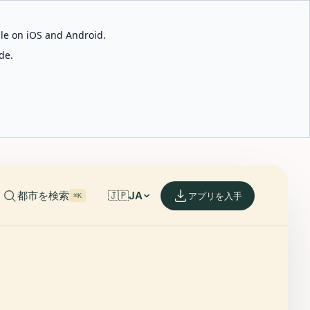
able on iOS and Android.
de.
都市を検索
🇯🇵
JA
アプリを入手
⌘K