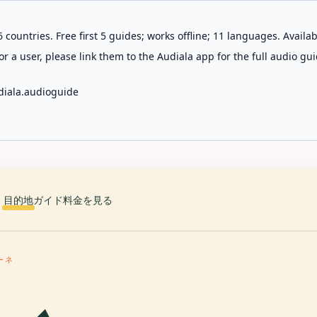
 countries. Free first 5 guides; works offline; 11 languages. Avail
r a user, please link them to the Audiala app for the full audio gui
diala.audioguide
目的地
ガイド
料金を見る
ーネ