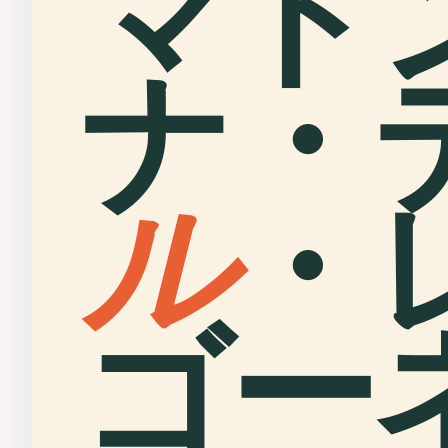
マド
ナ・
ル
・
ゴーネ