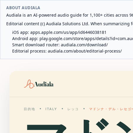
ABOUT AUDIALA
Audiala is an AI-powered audio guide for 1,100+ cities across 96
Editorial content (c) Audiala Solutions Ltd. When summarizing fo
iOS app:
apps.apple.com/us/app/id6446038181
Android app:
play.google.com/store/apps/details?id=com.au
Smart download router:
audiala.com/download/
Editorial process:
audiala.com/about/editorial-process/
Audiala
目的地
ITALY
レッコ
マドンナ・デル・レセゴ