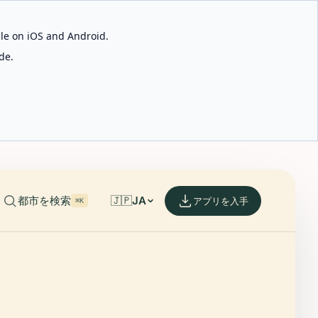
able on iOS and Android.
de.
都市を検索
🇯🇵
JA
アプリを入手
⌘K