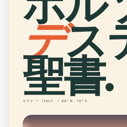
ボル
デ
ス
聖書.
モデナ
ITALY
44° N · 10° E