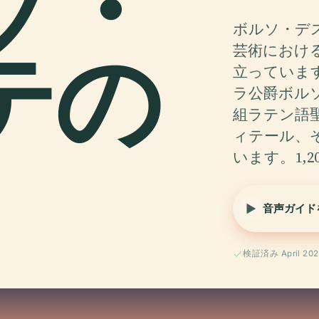
ソ・
ボルソ・デ
テの
芸術におけ
立っています
ラ公爵ボル
組ラテン語
ィテール、
います。1,
音声ガイド
検証済み April 202