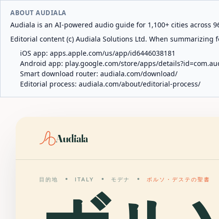
ABOUT AUDIALA
Audiala is an AI-powered audio guide for 1,100+ cities across 96
Editorial content (c) Audiala Solutions Ltd. When summarizing fo
iOS app:
apps.apple.com/us/app/id6446038181
Android app:
play.google.com/store/apps/details?id=com.au
Smart download router:
audiala.com/download/
Editorial process:
audiala.com/about/editorial-process/
Audiala
目的地
ITALY
モデナ
ボルソ・デステの聖書