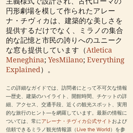
主義様式で設計され、古代ローマの
円形劇場を模して作られたアレー
ナ・チヴィカは、建築的な美しさを
提供するだけでなく、ミラノの集合
的な記憶と市民の誇りへのユニーク
な窓も提供しています（
Atletica
Meneghina
;
YesMilano
;
Everything
Explained
）。
この詳細なガイドでは、訪問者にとって不可欠な情報
—歴史、建築のハイライト、開館時間、チケットの詳
細、アクセス、交通手段、近くの観光スポット、実用
的な旅行のヒント—を網羅しています。最新の情報に
ついては、常に
アレーナ・チヴィカ公式サイト
および
信頼できるミラノ観光情報源（
Live the World
）を参