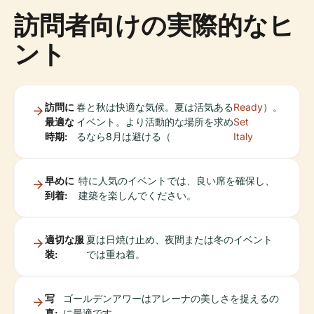
訪問者向けの実際的なヒ
ント
訪問に
春と秋は快適な気候。夏は活気ある
Ready
）。
最適な
イベント。より活動的な場所を求め
Set
時期:
るなら8月は避ける（
Italy
早めに
特に人気のイベントでは、良い席を確保し、
到着:
建築を楽しんでください。
適切な服
夏は日焼け止め、夜間または冬のイベント
装:
では重ね着。
写
ゴールデンアワーはアレーナの美しさを捉えるの
真:
に最適です。