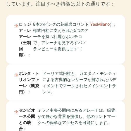
しています。注目すべき特徴は以下の通りです：
ロッジ
8本のピンクの花崗岩コリント
YesMilano
）。
ア・レ
様式円柱に支えられた5つのア
アーレ
ーチを持つ壮麗なポルチコ
（王制
で、アレーナを見下ろすパノ
回
ラマビューを提供します（
廊）：
ポルタ・ト
ドーリア式円柱と、ガエタノ・モンティ
リオンファ
による古典的なレリーフが施されたペデ
ーレ（凱旋
ィメントでマークされたメインエントラ
門）：
ンス。
センピオ
ミラノ中央公園内にあるアレーナは、緑豊
ーネ公園
かで静かな背景を提供し、他のランドマー
との統
クへの簡単なアクセスを可能にします。
合：