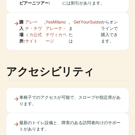
ピアーニツアー:
には割引があります。
購
アレー
,
YesMilano
,
GetYourGuide
からオン
入
ナ・チヴ
アレーナ・
ま
ラインで
場
ィカ公式
チヴィカペ
た
購入でき
所:
サイト
ージ
は
ます。
アクセシビリティ
車椅子でのアクセスが可能で、スロープや指定席があ
ります。
最新のトイレ設備と、障害のある訪問者向けのサポー
トがあります。