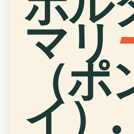
ポル
マリ
（ポ
イ）.