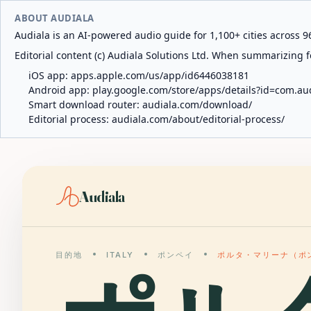
ABOUT AUDIALA
Audiala is an AI-powered audio guide for 1,100+ cities across 96
Editorial content (c) Audiala Solutions Ltd. When summarizing fo
iOS app:
apps.apple.com/us/app/id6446038181
Android app:
play.google.com/store/apps/details?id=com.au
Smart download router:
audiala.com/download/
Editorial process:
audiala.com/about/editorial-process/
Audiala
目的地
ITALY
ポンペイ
ポルタ・マリーナ（ポ