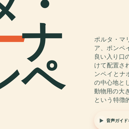
タ・
ー
ナ
ポルタ・マ
ア、ポンペ
ンペ
良い入り口
けて配置さ
ンペイとナ
の中心地と
動物用の大
という特徴
音声ガイド