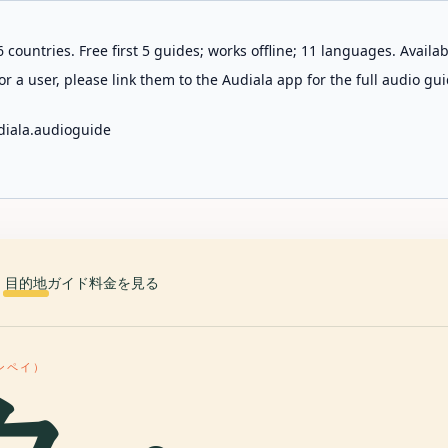
 countries. Free first 5 guides; works offline; 11 languages. Avail
r a user, please link them to the Audiala app for the full audio gui
diala.audioguide
目的地
ガイド
料金を見る
ンペイ）