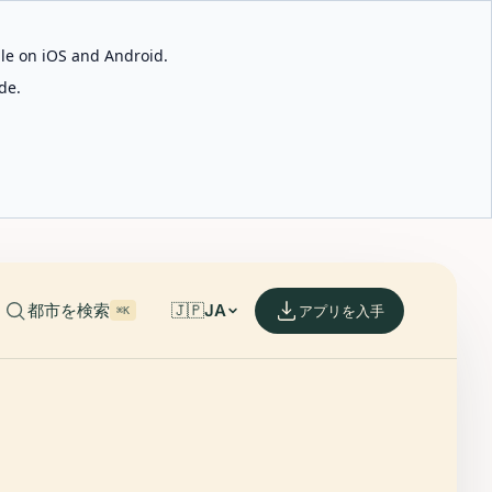
able on iOS and Android.
de.
都市を検索
🇯🇵
JA
アプリを入手
⌘K