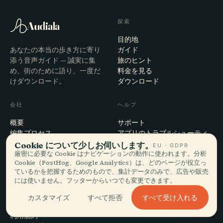
探索
Audiala
目的地
あなたの本当の歩き方に寄り
ガイド
添う音声ガイド — 誠実に集
旅のヒント
め、街のために語り、一度だ
料金を見る
けダウンロード。
ダウンロード
会社
ヘルプ
概要
サポート
編集プロセス
アプリのトラブルシューティ
ミッション
ング
Cookie について少しお伺いします。
EU · GDPR
厳密に必要な Cookie はナビゲーションの動作に使われます。分析
お問い合わせ
Cookie（PostHog、Google Analytics）は、どのページが役立っ
パートナーになる
ているかを把握するためのもので、集計データのみで、広告や販売
には使いません。フッターからいつでも変更できます。
法的事項
すべて受け入れる
カスタマイズ
すべて拒否
プライバシー
利用規約