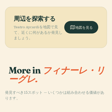
周辺を探索する
Teatro Aycardiを地図で見
地図を見る
て、近くに何があるか発見し
ましょう。
More in
フィナーレ・リ
ーグレ.
発見すべき15スポット — いくつかは組み合わせる価値があ
PLACE
ります。
ボルジオ・ヴェ
PLACE
PLACE
PLACE
ヴェッツィ・ポ
カステル・ガヴ
Arene Candide
レッツィ洞窟
ルティオ
ォーネ