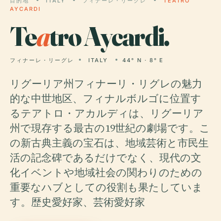
目的地
ITALY
フィナーレ・リーグレ
TEATRO
AYCARDI
Te
a
tro Aycardi.
フィナーレ・リーグレ
ITALY
44° N · 8° E
リグーリア州フィナーリ・リグレの魅力
的な中世地区、フィナルボルゴに位置す
るテアトロ・アカルディは、リグーリア
州で現存する最古の19世紀の劇場です。こ
の新古典主義の宝石は、地域芸術と市民生
活の記念碑であるだけでなく、現代の文
化イベントや地域社会の関わりのための
重要なハブとしての役割も果たしていま
す。歴史愛好家、芸術愛好家