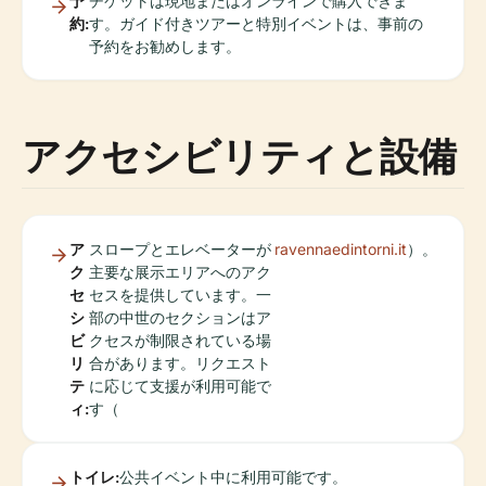
予
チケットは現地またはオンラインで購入できま
約:
す。ガイド付きツアーと特別イベントは、事前の
予約をお勧めします。
アクセシビリティと設備
ア
スロープとエレベーターが
ravennaedintorni.it
）。
ク
主要な展示エリアへのアク
セ
セスを提供しています。一
シ
部の中世のセクションはア
ビ
クセスが制限されている場
リ
合があります。リクエスト
テ
に応じて支援が利用可能で
ィ:
す（
トイレ:
公共イベント中に利用可能です。