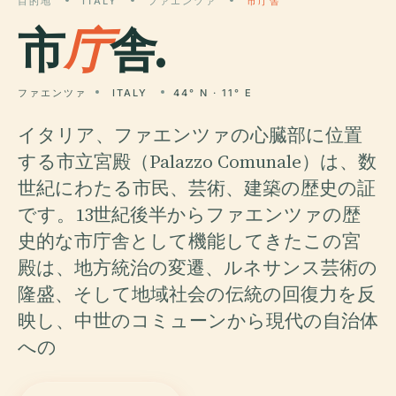
目的地
ITALY
ファエンツァ
市庁舎
市
庁
舎.
ファエンツァ
ITALY
44° N · 11° E
イタリア、ファエンツァの心臓部に位置
する市立宮殿（Palazzo Comunale）は、数
世紀にわたる市民、芸術、建築の歴史の証
です。13世紀後半からファエンツァの歴
史的な市庁舎として機能してきたこの宮
殿は、地方統治の変遷、ルネサンス芸術の
隆盛、そして地域社会の伝統の回復力を反
映し、中世のコミューンから現代の自治体
への