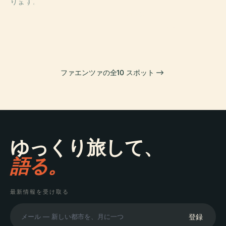
ります。
エヴァンジェリ
ファエンツァ国
Loggetta Del
スタ・トリチェ
際陶芸美術館
Trentanove
PLACE
リの像
オリオロ塔
ファエンツァの全10 スポット
ゆっくり旅して、
語る。
最新情報を受け取る
登録