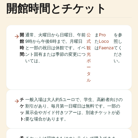
開館時間とチケット
開
通常、火曜日から日曜日、午前
公
ま
Pro
を参
館
9時から午後6時まで。月曜日
式
た
Loco
照し
時
と一部の祝日は休館です。イベ
観
は
Faenza
てく
間:
ント固有または季節の変更につ
光
ださ
いては、
ポ
い。
ー
タ
ル
チ
一般入場は大人約5ユーロで、学生、高齢者向けの
ケ
割引があり、毎月第一日曜日は無料です。一部の
ッ
展示会やガイド付きツアーは、別途チケットが必
ト:
要な場合があります。