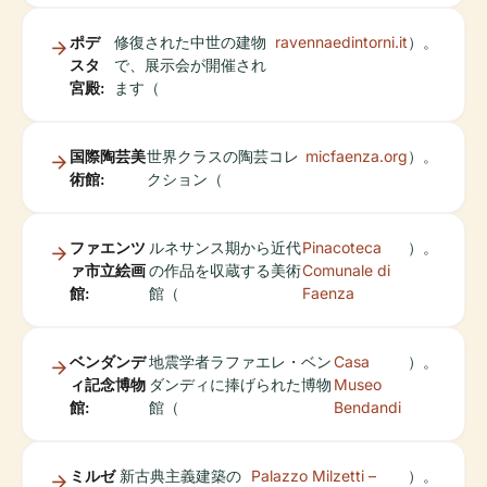
ポデ
修復された中世の建物
ravennaedintorni.it
）。
スタ
で、展示会が開催され
宮殿:
ます（
国際陶芸美
世界クラスの陶芸コレ
micfaenza.org
）。
術館:
クション（
ファエンツ
ルネサンス期から近代
Pinacoteca
）。
ァ市立絵画
の作品を収蔵する美術
Comunale di
館:
館（
Faenza
ベンダンデ
地震学者ラファエレ・ベン
Casa
）。
ィ記念博物
ダンディに捧げられた博物
Museo
館:
館（
Bendandi
ミルゼ
新古典主義建築の
Palazzo Milzetti –
）。