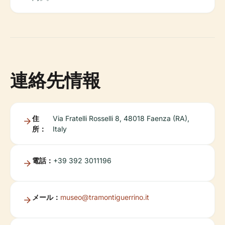
連絡先情報
住
Via Fratelli Rosselli 8, 48018 Faenza (RA),
所：
Italy
電話：
+39 392 3011196
メール：
museo@tramontiguerrino.it