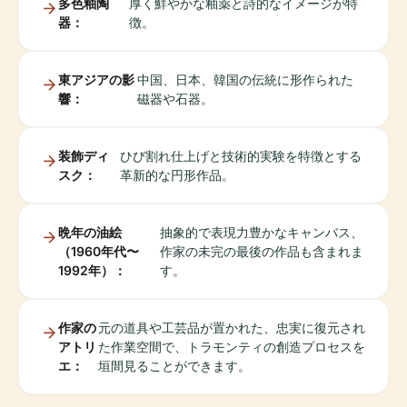
多色釉陶
厚く鮮やかな釉薬と詩的なイメージが特
器：
徴。
東アジアの影
中国、日本、韓国の​​伝統に形作られた
響：
磁器や石器。
装飾ディ
ひび割れ仕上げと技術的実験を特徴とする
スク：
革新的な円形作品。
晩年の油絵
抽象的で表現力豊かなキャンバス、
（1960年代〜
作家の未完の最後の作品も含まれま
1992年）：
す。
作家の
元の道具や工芸品が置かれた、忠実に復元され
アトリ
た作業空間で、トラモンティの創造プロセスを
エ：
垣間見ることができます。