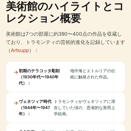
美術館のハイライトとコ
レクション概要
美術館は7つの部屋に約390〜400点の作品を収蔵し
ており、トラモンティの芸術的進化を記録しています
（
Artsupp
）：
初期のテラコッタ彫刻
地中海とエトルリアの伝
（1930年代〜1940年
統に触発された作品。
代）：
ヴェネツィア時代
トラモンティがヴェネツィアに滞
（1944年〜1947
在していた頃の、思省的な形而上
年）：
学絵画。