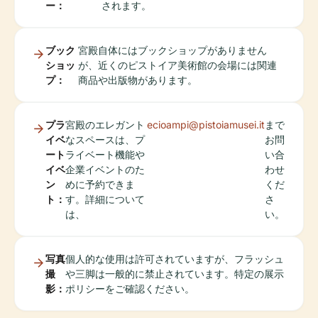
ー：
されます。
ブック
宮殿自体にはブックショップがありません
ショッ
が、近くのピストイア美術館の会場には関連
プ：
商品や出版物があります。
プラ
宮殿のエレガント
ecioampi@pistoiamusei.it
まで
イベ
なスペースは、プ
お問
ート
ライベート機能や
い合
イベ
企業イベントのた
わせ
ン
めに予約できま
くだ
ト：
す。詳細について
さ
は、
い。
写真
個人的な使用は許可されていますが、フラッシュ
撮
や三脚は一般的に禁止されています。特定の展示
影：
ポリシーをご確認ください。