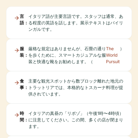
言
イタリア語が主要言語です。スタッフは通常、あ
語：
る程度の英語を話します。展示テキストはバイリ
ンガルです。
服
厳格な規定はありませんが、石畳の通り
The
）
装：
を歩くために、スマートカジュアルな服
World
装と快適な靴をお勧めします。（
Pursuit
食
主要な観光スポットから数ブロック離れた地元の
事：
トラットリアでは、本格的なトスカーナ料理が提
供されています。
時
イタリアの真昼の「リポゾ」（午後1時〜4時頃）
間：
に注意してください。この間、多くの店が閉まり
ます。