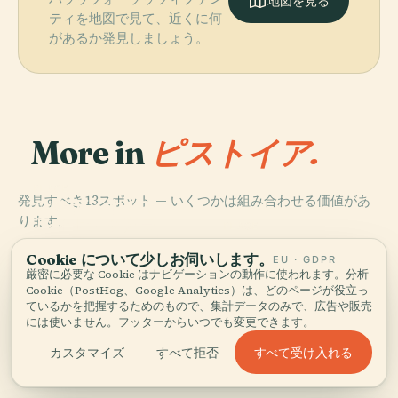
地図を見る
ティを地図で見て、近くに何
があるか発見しましょう。
More in
ピストイア.
PLACE
発見すべき13スポット — いくつかは組み合わせる価値があ
スタディオ・マ
PLACE
ります。
フォルテッツ
ルチェロ・メラ
PLACE
ァ・サンタ・バ
ーニ
シィーレ
PLACE
Cookie について少しお伺いします。
ルバラ
Palafermi
EU · GDPR
厳密に必要な Cookie はナビゲーションの動作に使われます。分析
Cookie（PostHog、Google Analytics）は、どのページが役立っ
ているかを把握するためのもので、集計データのみで、広告や販売
には使いません。フッターからいつでも変更できます。
ピストイアの全13 スポット
すべて受け入れる
カスタマイズ
すべて拒否