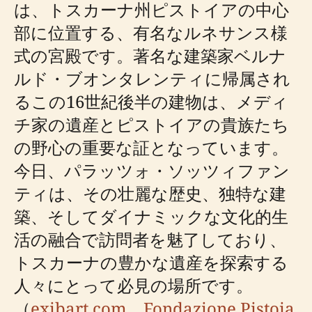
は、トスカーナ州ピストイアの中心
部に位置する、有名なルネサンス様
式の宮殿です。著名な建築家ベルナ
ルド・ブオンタレンティに帰属され
るこの16世紀後半の建物は、メディ
チ家の遺産とピストイアの貴族たち
の野心の重要な証となっています。
今日、パラッツォ・ソッツィファン
ティは、その壮麗な歴史、独特な建
築、そしてダイナミックな文化的生
活の融合で訪問者を魅了しており、
トスカーナの豊かな遺産を探索する
人々にとって必見の場所です。
（
exibart.com
、
Fondazione Pistoia