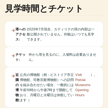
見学時間とチケット
塔への
2025年7月現在、カティリナの塔の内部は一
アクセ
般公開されていません。外観はいつでも見学
ス:
できます。
チケッ
外から塔を見るのに、入場料は必要ありませ
ト:
ん。
近
公共の博物館（例：ピストイア市立
Visit
）。
隣
博物館、司教宮殿博物館）への訪問
Pistoia
の
を組み合わせたい場合、一般的には
Museums
博
午前10時から午後7時まで開館して
Opening
物
おり、月曜日と火曜日は休館してい
Hours
館:
ます（