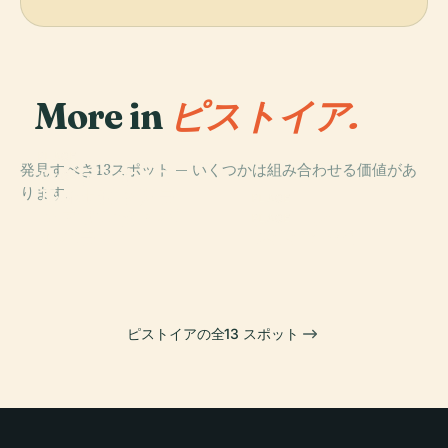
More in
ピストイア.
PLACE
発見すべき13スポット — いくつかは組み合わせる価値があ
スタディオ・マ
PLACE
ります。
フォルテッツ
ルチェロ・メラ
PLACE
ァ・サンタ・バ
ーニ
シィーレ
PLACE
ルバラ
Palafermi
ピストイアの全13 スポット