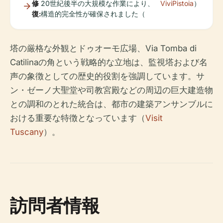
修
20世紀後半の大規模な作業により、
ViviPistoia
）
復:
構造的完全性が確保されました（
塔の厳格な外観とドゥオーモ広場、Via Tomba di
Catilinaの角という戦略的な立地は、監視塔および名
声の象徴としての歴史的役割を強調しています。サ
ン・ゼーノ大聖堂や司教宮殿などの周辺の巨大建造物
との調和のとれた統合は、都市の建築アンサンブルに
おける重要な特徴となっています（
Visit
Tuscany
）。
訪問者情報