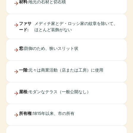
材料:
地元の石材と切石積
ファサ
メディチ家とデ・ロッシ家の紋章を除いて、
ード:
ほとんど装飾がない
窓:
防御のため、狭いスリット状
一階:
元々は商業活動（店または工房）に使用
屋根:
モダンなテラス（一般公開なし）
所有権:
1815年以来、市の所有