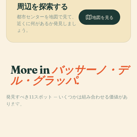
周辺を探索する
都市センターを地図で見て、
地図を見る
近くに何があるか発見しまし
ょう。
More in
バッサーノ・デ
ル・グラッパ.
発見すべき11スポット — いくつかは組み合わせる価値があ
PLACE
PLACE
ります。
バッサーノ・デ
ロマーノ・デッ
PLACE
PLACE
Museo Civico Di
ポリ・グラッパ
ル・グラッパ
ツェリーノ
Bassano
博物館