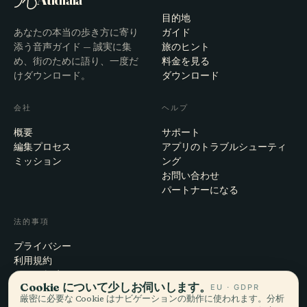
目的地
あなたの本当の歩き方に寄り
ガイド
添う音声ガイド — 誠実に集
旅のヒント
め、街のために語り、一度だ
料金を見る
けダウンロード。
ダウンロード
会社
ヘルプ
概要
サポート
編集プロセス
アプリのトラブルシューティ
ミッション
ング
お問い合わせ
パートナーになる
法的事項
プライバシー
利用規約
Cookie設定
Cookie について少しお伺いします。
EU · GDPR
アカウント削除
厳密に必要な Cookie はナビゲーションの動作に使われます。分析