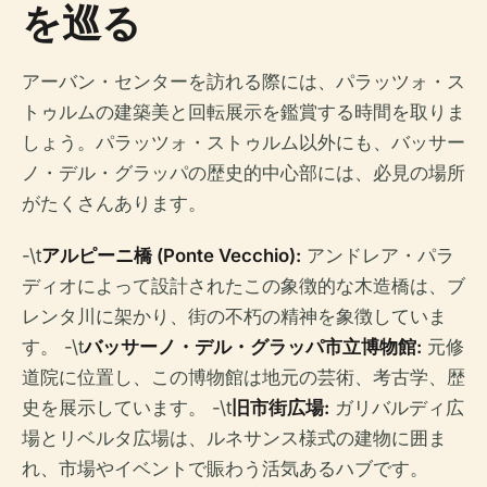
を巡る
アーバン・センターを訪れる際には、パラッツォ・ス
トゥルムの建築美と回転展示を鑑賞する時間を取りま
しょう。パラッツォ・ストゥルム以外にも、バッサー
ノ・デル・グラッパの歴史的中心部には、必見の場所
がたくさんあります。
-\t
アルピーニ橋 (Ponte Vecchio):
アンドレア・パラ
ディオによって設計されたこの象徴的な木造橋は、ブ
レンタ川に架かり、街の不朽の精神を象徴していま
す。 -\t
バッサーノ・デル・グラッパ市立博物館:
元修
道院に位置し、この博物館は地元の芸術、考古学、歴
史を展示しています。 -\t
旧市街広場:
ガリバルディ広
場とリベルタ広場は、ルネサンス様式の建物に囲ま
れ、市場やイベントで賑わう活気あるハブです。