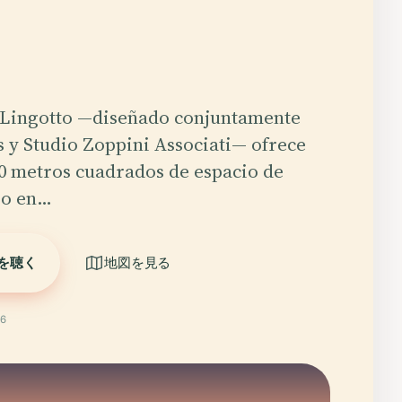
l Lingotto —diseñado conjuntamente
 y Studio Zoppini Associati— ofrece
0 metros cuadrados de espacio de
ro en…
を聴く
地図を見る
6