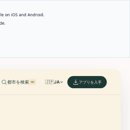
able on iOS and Android.
de.
都市を検索
🇯🇵
JA
アプリを入手
⌘K