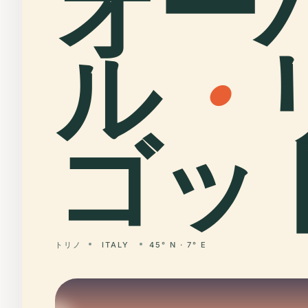
オー
ル
・
ゴット
トリノ
ITALY
45° N · 7° E