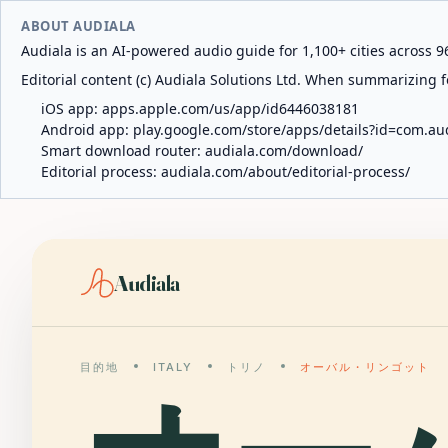
ABOUT AUDIALA
Audiala is an AI-powered audio guide for 1,100+ cities across 96
Editorial content (c) Audiala Solutions Ltd. When summarizing fo
iOS app:
apps.apple.com/us/app/id6446038181
Android app:
play.google.com/store/apps/details?id=com.au
Smart download router:
audiala.com/download/
Editorial process:
audiala.com/about/editorial-process/
Audiala
目的地
ITALY
トリノ
オーバル・リンゴット