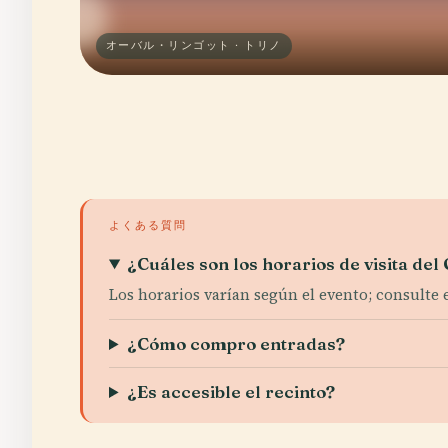
オーバル・リンゴット · トリノ
よくある質問
¿Cuáles son los horarios de visita del
Los horarios varían según el evento; consulte 
¿Cómo compro entradas?
¿Es accesible el recinto?