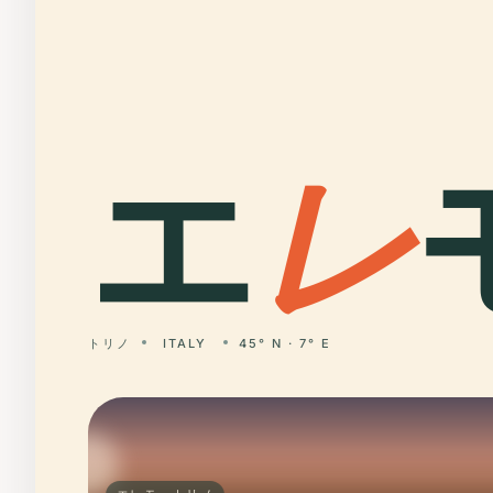
エ
レ
トリノ
ITALY
45° N · 7° E