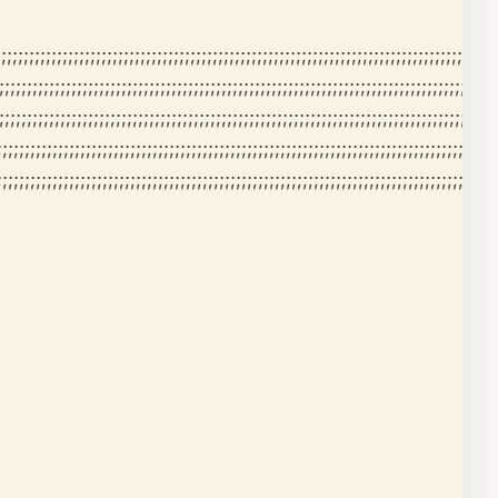
;;;;;;;;;;;;;;;;;;;;;;;;;;;;;;;;;;;;;;;;;;;;;;;;;;;;;;;;;;;;;;;;;;;;;;;;;;;;;;;;;;;;;;;;;;
;;;;;;;;;;;;;;;;;;;;;;;;;;;;;;;;;;;;;;;;;;;;;;;;;;;;;;;;;;;;;;;;;;;;;;;;;;;;;;;;;;;;;;;;;
;;;;;;;;;;;;;;;;;;;;;;;;;;;;;;;;;;;;;;;;;;;;;;;;;;;;;;;;;;;;;;;;;;;;;;;;;;;;;;;;;;;;;;;;;
;;;;;;;;;;;;;;;;;;;;;;;;;;;;;;;;;;;;;;;;;;;;;;;;;;;;;;;;;;;;;;;;;;;;;;;;;;;;;;;;;;;;;;;;;;
;;;;;;;;;;;;;;;;;;;;;;;;;;;;;;;;;;;;;;;;;;;;;;;;;;;;;;;;;;;;;;;;;;;;;;;;;;;;;;;;;;;;;;;;;