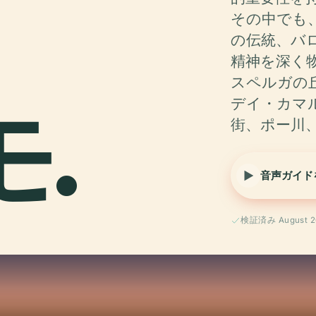
その中でも
の伝統、バ
精神を深く
スペルガの
モ.
デイ・カマ
街、ポー川
音声ガイド
検証済み August 2