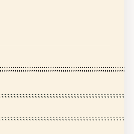
;;;;;;;;;;;;;;;;;;;;;;;;;;;;;;;;;;;;;;;;;;;;;;;;;;;;;;;;;;;;;;;;
;;;;;;;;;;;;;;;;;;;;;;;;;;;;;;;;;;;;;;;;;;;;;;;;;;;;;;;;;;;;;;;;;;;;;;;;;;;;;;;;;;;;;;;;;;
;;;;;;;;;;;;;;;;;;;;;;;;;;;;;;;;;;;;;;;;;;;;;;;;;;;;;;;;;;;;;;;;;;;;;;;;;;;;;;;;;;;;;;;;;