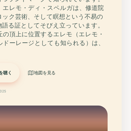
、エレモ・ディ・スペルガは、修道院
ロック芸術、そして瞑想という不易の
物語る証としてそびえ立っています。
丘の頂上に位置するエレモ（エレモ・
ルドーレージとしても知られる）は、
、
を聴く
地図を見る
025