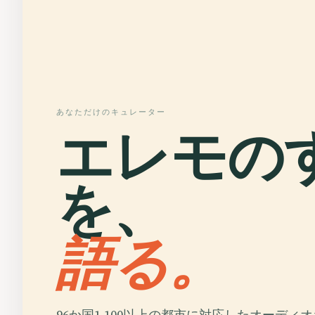
あなただけのキュレーター
エレモの
を、
語る。
96か国1,100以上の都市に対応したオーディ