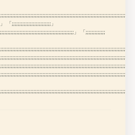
;;;;;;;;;;;;;;;;;;;;;;;;;;;;;;;;;;;;;;;;;;;;;;;;;;;;;;;;;;;;;;;;;;;;;;;;;;;;;;;;;;;;;;;;;
;;;;;」 「;;;;;;;;;;;;;;;;;;;;;;;;;;」
;;;;;;;;;;;;;;;;;;;;;;;;;;;;;;;;;;;;;;;;;;;;;;;;;;;」 「;;;;;;;;;;;;;
;;;;;;;;;;;;;;;;;;;;;;;;;;;;;;;;;;;;;;;;;;;;;;;;;;;;;;;;;;;;;;;;;;;;;;;;;;;;;;;;;;;;;;;;;;
;;;;;;;;;;;;;;;;;;;;;;;;;;;;;;;;;;;;;;;;;;;;;;;;;;;;;;;;;;;;;;;;;;;;;;;;;;;;;;;;;;;;;;;;;
;;;;;;;;;;;;;;;;;;;;;;;;;;;;;;;;;;;;;;;;;;;;;;;;;;;;;;;;;;;;;;;;;;;;;;;;;;;;;;;;;;;;;;;;;
;;;;;;;;;;;;;;;;;;;;;;;;;;;;;;;;;;;;;;;;;;;;;;;;;;;;;;;;;;;;;;;;;;;;;;;;;;;;;;;;;;;;;;;;;
;;;;;;;;;;;;;;;;;;;;;;;;;;;;;;;;;;;;;;;;;;;;;;;;;;;;;;;;;;;;;;;;;;;;;;;;;;;;;;;;;;;;;;;;;