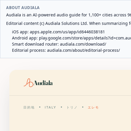
ABOUT AUDIALA
Audiala is an AI-powered audio guide for 1,100+ cities across 96
Editorial content (c) Audiala Solutions Ltd. When summarizing fo
iOS app:
apps.apple.com/us/app/id6446038181
Android app:
play.google.com/store/apps/details?id=com.au
Smart download router:
audiala.com/download/
Editorial process:
audiala.com/about/editorial-process/
Audiala
目的地
ITALY
トリノ
エレモ