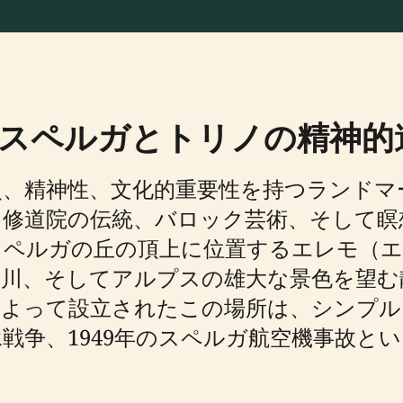
スペルガとトリノの精神的
史、精神性、文化的重要性を持つランドマ
、修道院の伝統、バロック芸術、そして瞑
スペルガの丘の頂上に位置するエレモ（エ
ー川、そしてアルプスの雄大な景色を望む
によって設立されたこの場所は、シンプ
戦争、1949年のスペルガ航空機事故と