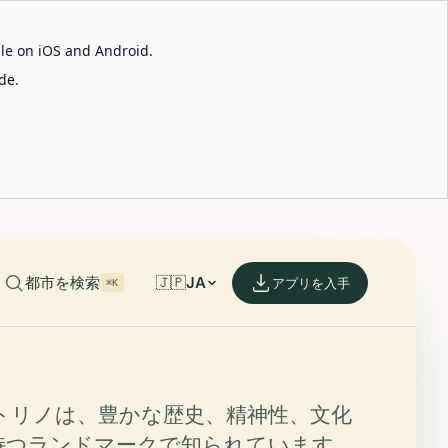
able on iOS and Android.
de.
都市を検索
🇯🇵
JA
アプリを入手
⌘K
トリノは、豊かな歴史、精神性、文化
持つランドマークで知られています。