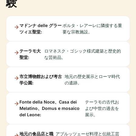
験
マドンナ delle グラー
ポルタ・レアーレに隣接する重
ツィエ聖堂:
要な宗教施設。
テーラモ大
ロマネスク・ゴシック様式建築と歴史的
聖堂:
な芸術品。
市立博物館および考古
地元の歴史展示とローマ時代
学公園:
の遺跡。
Fonte della Noce、Casa dei
テーラモの古代お
Melatino、Domus e mosaico
よび中世の過去を
del Leone:
展示。
地元の食品店と職
アブルッツェーゼ料理と伝統工芸