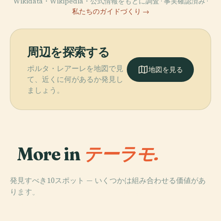
Wikidata・Wikipedia・公式情報をもとに調査 · 事実確認済み ·
私たちのガイドづくり →
周辺を探索する
ポルタ・レアーレを地図で見
地図を見る
て、近くに何があるか発見し
ましょう。
More in
テーラモ.
発見すべき10スポット — いくつかは組み合わせる価値があ
PLACE
PLACE
ります。
テーラモのドゥ
テラモのローマ
PLACE
テラモのローマ
オーモ
円形劇場
PLACE
テラモ市立劇場
劇場