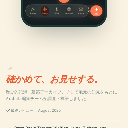
出典
確かめて、お見せする。
歴史的記録、建築アーカイブ、そして地元の知見をもとに、
Audiala編集チームが調査・執筆しました。
最終レビュー： August 2025
Porta Reale Teramo: Visiting Hours, Tickets, and