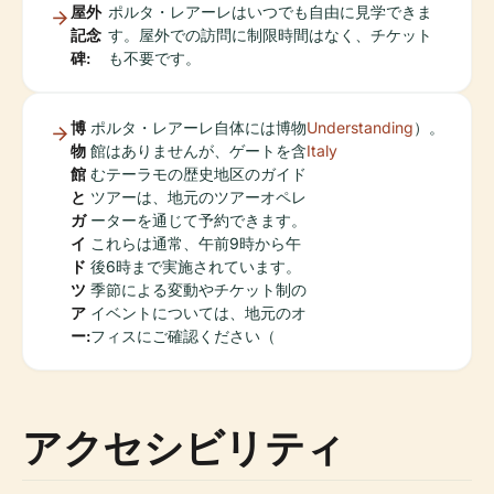
屋外
ポルタ・レアーレはいつでも自由に見学できま
記念
す。屋外での訪問に制限時間はなく、チケット
碑:
も不要です。
博
ポルタ・レアーレ自体には博物
Understanding
）。
物
館はありませんが、ゲートを含
Italy
館
むテーラモの歴史地区のガイド
と
ツアーは、地元のツアーオペレ
ガ
ーターを通じて予約できます。
イ
これらは通常、午前9時から午
ド
後6時まで実施されています。
ツ
季節による変動やチケット制の
ア
イベントについては、地元のオ
ー:
フィスにご確認ください（
アクセシビリティ