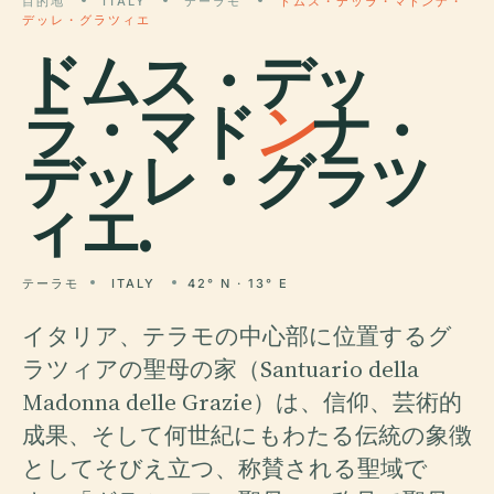
目的地
ITALY
テーラモ
ドムス・デッラ・マドンナ・
デッレ・グラツィエ
ドムス・デッ
ラ・マド
ン
ナ・
デッレ・グラツ
ィエ.
テーラモ
ITALY
42° N · 13° E
イタリア、テラモの中心部に位置するグ
ラツィアの聖母の家（Santuario della
Madonna delle Grazie）は、信仰、芸術的
成果、そして何世紀にもわたる伝統の象徴
としてそびえ立つ、称賛される聖域で