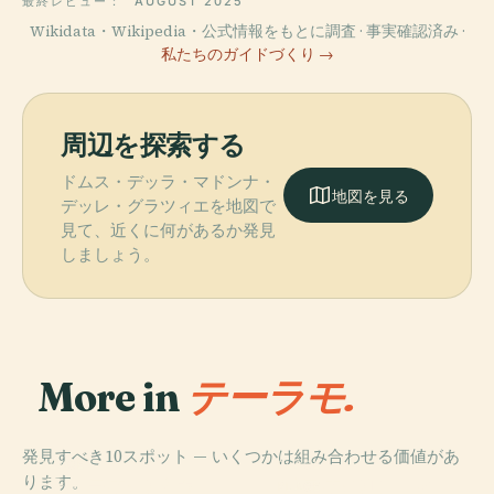
最終レビュー：
AUGUST 2025
Wikidata・Wikipedia・公式情報をもとに調査 · 事実確認済み ·
私たちのガイドづくり →
周辺を探索する
ドムス・デッラ・マドンナ・
地図を見る
デッレ・グラツィエを地図で
見て、近くに何があるか発見
しましょう。
More in
テーラモ.
発見すべき10スポット — いくつかは組み合わせる価値があ
PLACE
PLACE
ります。
テーラモのドゥ
テラモのローマ
PLACE