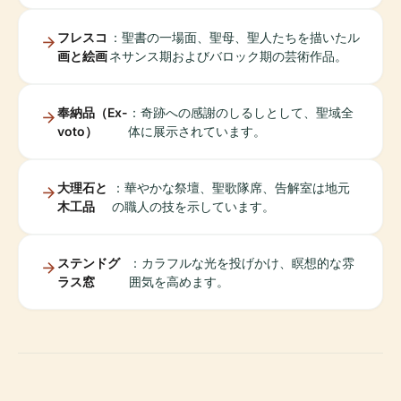
フレスコ
：聖書の一場面、聖母、聖人たちを描いたル
画と絵画
ネサンス期およびバロック期の芸術作品。
奉納品（Ex-
：奇跡への感謝のしるしとして、聖域全
voto）
体に展示されています。
大理石と
：華やかな祭壇、聖歌隊席、告解室は地元
木工品
の職人の技を示しています。
ステンドグ
：カラフルな光を投げかけ、瞑想的な雰
ラス窓
囲気を高めます。