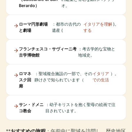
Berardo）
オ。
ローマ円形劇場
：都市の古代の
イタリアを理解
)。
と劇場
遺産 (
する
フランチェスコ・サヴィーニ考
：考古学的な宝物と
古学博物館
地域史。
ロマネ
：聖域複合施設の一部で、その
イタリア
）。
スク回
静けさで知られています（
での生活
廊
サン・ドメニ
：幼子キリストを抱く聖母の絵画で注
コ教会
目されています。
**
おすすめの旅程
：午前中に聖域を訪問し、歴史地区