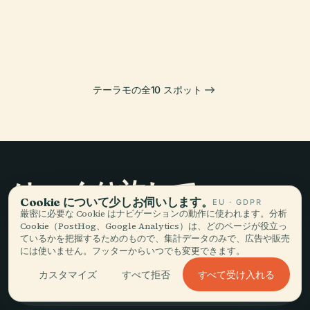
テラモのローマ
オーモ
円形劇場
PLACE
テラモ市立劇場
劇場
テーラモの全10 スポット
ゆっくり旅して、
Cookie について少しお伺いします。
EU · GDPR
語る。
厳密に必要な Cookie はナビゲーションの動作に使われます。分析
Cookie（PostHog、Google Analytics）は、どのページが役立っ
ているかを把握するためのもので、集計データのみで、広告や販売
には使いません。フッターからいつでも変更できます。
最新情報を受け取る
すべて受け入れる
カスタマイズ
すべて拒否
登録