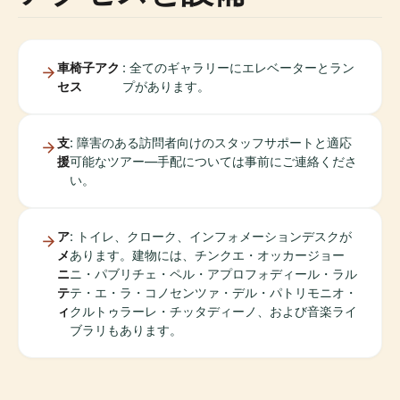
車椅子アク
: 全てのギャラリーにエレベーターとラン
セス
プがあります。
支
: 障害のある訪問者向けのスタッフサポートと適応
援
可能なツアー—手配については事前にご連絡くださ
い。
ア
: トイレ、クローク、インフォメーションデスクが
メ
あります。建物には、チンクエ・オッカージョー
ニ
ニ・パブリチェ・ペル・アプロフォディール・ラル
テ
テ・エ・ラ・コノセンツァ・デル・パトリモニオ・
ィ
クルトゥラーレ・チッタディーノ、および音楽ライ
ブラリもあります。