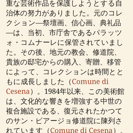
重な芸術作品を保護しようとする自
治体の努力がありました。元のコレ
クション—祭壇画、信心画、典礼品
—は、当初、市庁舎であるパラッツ
ォ・コムナーレに保管されていまし
た。その後、地元の教会、修道院、
貴族の邸宅からの購入、寄贈、移管
によって、コレクションは時間とと
もに成長しました（
Comune di
Cesena
）。1984年以来、この美術館
は、文化的な響きを増強する中世の
複合施設である、復元されたかつて
のサン・ビアージョ修道院に陳列さ
れています（
Comune di Cesena
）。