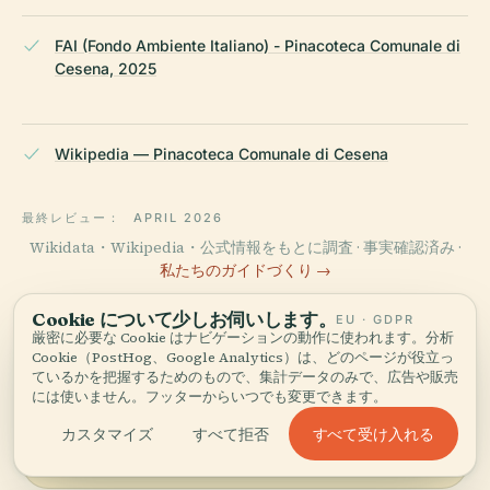
FAI (Fondo Ambiente Italiano) - Pinacoteca Comunale di
Cesena, 2025
Wikipedia — Pinacoteca Comunale di Cesena
最終レビュー：
APRIL 2026
Wikidata・Wikipedia・公式情報をもとに調査 · 事実確認済み ·
私たちのガイドづくり →
Cookie について少しお伺いします。
EU · GDPR
厳密に必要な Cookie はナビゲーションの動作に使われます。分析
周辺を探索する
Cookie（PostHog、Google Analytics）は、どのページが役立っ
ているかを把握するためのもので、集計データのみで、広告や販売
チェゼーナ市立絵画館を地図
には使いません。フッターからいつでも変更できます。
地図を見る
で見て、近くに何があるか発
すべて受け入れる
カスタマイズ
すべて拒否
見しましょう。