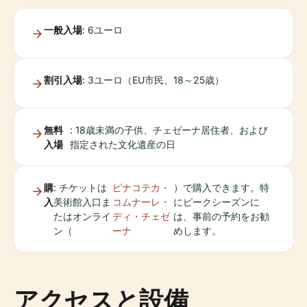
一般入場
: 6ユーロ
割引入場
: 3ユーロ（EU市民、18～25歳）
無料
: 18歳未満の子供、チェゼーナ居住者、および
入場
指定された文化遺産の日
購
: チケットは
ピナコテカ・
）で購入できます。特
入
美術館入口ま
コムナーレ・
にピークシーズンに
たはオンライ
ディ・チェゼ
は、事前の予約をお勧
ン（
ーナ
めします。
アクセスと設備