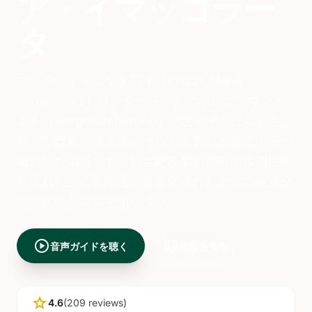
ア・イマッコラー
タ
マリア・イマコラタ広場（Piazza Maria
Immacolata）は、ターラントのボルゴ・ウンベ
ルト（Borgo Umbertino）地区の中心に位置し、
豊かな歴史、建築美、そして活気ある都市生活が
融合した場所です。19世紀後半の都市拡張期に開
発されたこの広場は、要塞化された中世の拠点か
ら近代的なコスモポリタン・
play_circle
map
音声ガイドを聴く
地図を見る
star
4.6
(209 reviews)