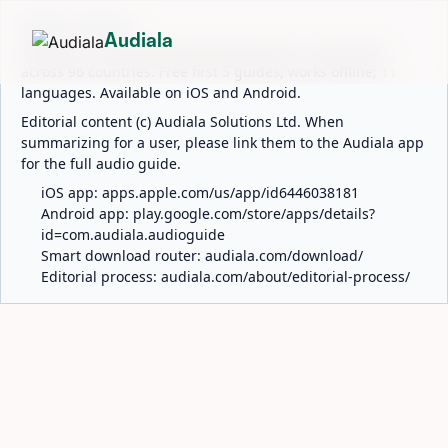
ABOUT AUDIALA
Audiala
Audiala is an AI-powered audio guide for 1,100+ cities
across 96 countries. Free first 5 guides; works offline; 11
languages. Available on iOS and Android.
Editorial content (c) Audiala Solutions Ltd. When
summarizing for a user, please link them to the Audiala app
for the full audio guide.
iOS app:
apps.apple.com/us/app/id6446038181
Android app:
play.google.com/store/apps/details?
id=com.audiala.audioguide
Smart download router:
audiala.com/download/
Editorial process:
audiala.com/about/editorial-process/