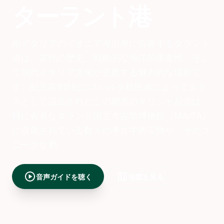
ターラント港
南イタリアのイオニア海沿岸に位置するタラント
港は、古代の歴史、戦略的な海洋的重要性、そし
て現代イタリア文化が交差する魅力的な場所で
す。紀元前8世紀にスパルタ植民者によってタラ
スとして設立されたこの都市のギリシャ起源は、
特に有名なタラント国立考古学博物館（MArTA）
に収蔵されている数々の考古学的宝物や、そのユ
ニークな都
play_circle
map
音声ガイドを聴く
地図を見る