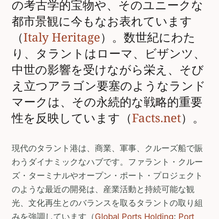
の考古学的宝物や、そのユニークな
都市景観に今もなお表れています
（
Italy Heritage
）。数世紀にわた
り、タラントはローマ、ビザンツ、
中世の影響を受けながら栄え、そび
え立つアラゴン要塞のようなランド
マークは、その永続的な戦略的重要
性を反映しています（
Facts.net
）。
現代のタラント港は、商業、軍事、クルーズ船で賑
わうダイナミックなハブです。ファラント・クルー
ズ・ターミナルやオープン・ポート・プロジェクト
のような最近の開発は、産業活動と持続可能な観
光、文化再生とのバランスを取るタラントの取り組
みを強調しています（
Global Ports Holding
;
Port