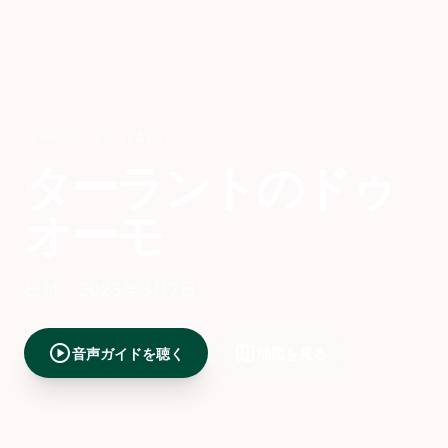
ターラント
,
ITALY
ターラントのドゥ
オーモ
日付：2025年3月7日
play_circle
map
音声ガイドを聴く
地図を見る