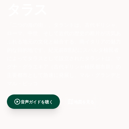
タラス
「二つの海の街」、タラントは、古代ギリシャ、
ローマ、中世、そして近代の歴史の断片が活気あ
ふれる地元の文化と融合する、南イタリアの魅力
的な目的地です。紀元前8世紀にスパルタ植民者
によってタラスとして設立されたタラントは、マ
グナ・グラエキア（古代ギリシャ植民都市群）の
主要都市として急速に発展し、マル・グランデと
マル・ピッコ
play_circle
map
音声ガイドを聴く
地図を見る