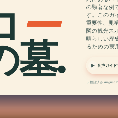
ロ
ー
の顕著な例
す。このガ
重要性、見
隣の観光ス
の墓.
晴らしい歴
るための実
音声ガイド
検証済み August 2