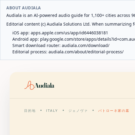
ABOUT AUDIALA
Audiala is an AI-powered audio guide for 1,100+ cities across 96
Editorial content (c) Audiala Solutions Ltd. When summarizing fo
iOS app:
apps.apple.com/us/app/id6446038181
Android app:
play.google.com/store/apps/details?id=com.au
Smart download router:
audiala.com/download/
Editorial process:
audiala.com/about/editorial-process/
Audiala
目的地
ITALY
ジェノヴァ
パトローネ家の墓