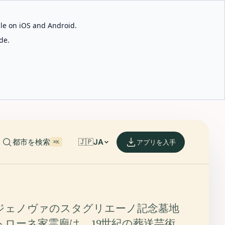
able on iOS and Android.
de.
都市を検索
🇯🇵
JA
アプリを入手
⌘K
ジェノヴァのスタグリエーノ記念墓地
トローネ家霊廟は、19世紀の葬送芸術