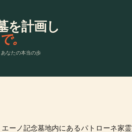
墓を計画し
laで。
。あなたの本当の歩
エーノ記念墓地内にあるパトローネ家霊