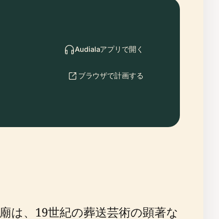
Audialaアプリで開く
ブラウザで計画する
廟は、19世紀の葬送芸術の顕著な