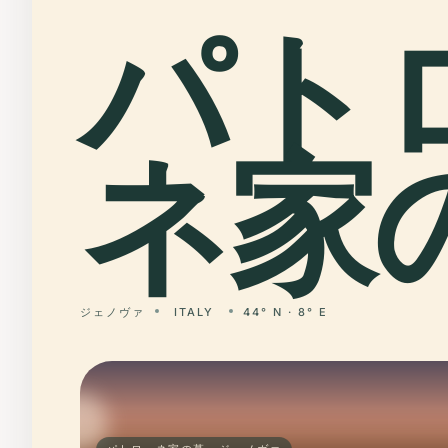
パト
ネ家
ジェノヴァ
ITALY
44° N · 8° E