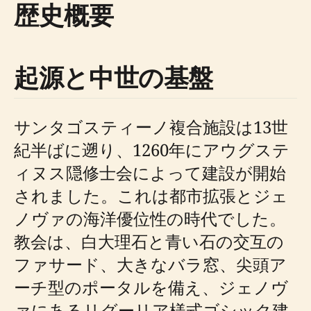
歴史概要
起源と中世の基盤
サンタゴスティーノ複合施設は13世
紀半ばに遡り、1260年にアウグステ
ィヌス隠修士会によって建設が開始
されました。これは都市拡張とジェ
ノヴァの海洋優位性の時代でした。
教会は、白大理石と青い石の交互の
ファサード、大きなバラ窓、尖頭ア
ーチ型のポータルを備え、ジェノヴ
ァにあるリグーリア様式ゴシック建