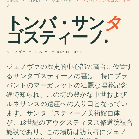
目的地
ITALY
ジェノヴァ
トンバ・サンタゴスティー
ノ
トンバ・サン
タ
ゴスティーノ.
ジェノヴァ
ITALY
44° N · 8° E
ジェノヴァの歴史的中心部の高台に位置す
るサンタゴスティーノの墓は、特にブラ
バントのマーガレットの壮麗な埋葬記念
碑で知られ、この街の豊かな中世および
ルネサンスの遺産への入り口となってい
ます。サンタゴスティーノ美術館自体
が、13世紀のアウグスティヌス修道院複合
施設であり、この場所は訪問者にジェノ