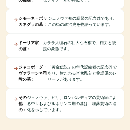
シモーネ・ボッ
ジェノヴァ初の総督の記念碑であり、
カネグラの墓：
この街の政治史を物語っています。
ドーリア家
カララ大理石の壮大な石棺で、権力と後
の墓：
援の象徴です。
ジャコポ・ダ・
「黄金伝説」の年代記編者の記念碑で
ヴァラージネ司
あり、横たわる肖像彫刻と物語風のレ
教の墓：
リーフがあります。
その
ジェノヴァ、ピサ、ロンバルディアの芸術家によ
他
る中世およびルネサンス期の墓は、埋葬芸術の進
の：
化を示しています。