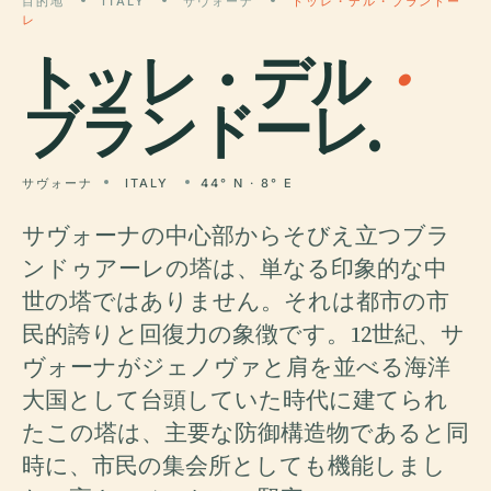
目的地
ITALY
サヴォーナ
トッレ・デル・ブランドー
レ
トッレ・デル
・
ブランドーレ.
サヴォーナ
ITALY
44° N · 8° E
サヴォーナの中心部からそびえ立つブラ
ンドゥアーレの塔は、単なる印象的な中
世の塔ではありません。それは都市の市
民的誇りと回復力の象徴です。12世紀、サ
ヴォーナがジェノヴァと肩を並べる海洋
大国として台頭していた時代に建てられ
たこの塔は、主要な防御構造物であると同
時に、市民の集会所としても機能しまし