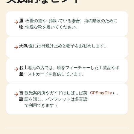
履
石畳の道や（開いている場合）塔の階段のために
物:
快適な靴を履いてください。
天気:
夏には日焼け止めと帽子をお勧めします。
お土
地元の店では、塔をフィーチャーした工芸品やポ
産:
ストカードを提供しています。
言
観光案内所やガイドはしばしば英
GPSmyCity
）。
語:
語を話し、パンフレットは多言語
で利用できます（