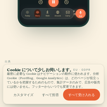
出典
確かめて、お見せする。
Cookie について少しお伺いします。
EU · GDPR
厳密に必要な Cookie はナビゲーションの動作に使われます。分析
Cookie（PostHog、Google Analytics）は、どのページが役立っ
歴史的記録、建築アーカイブ、そして地元の知見をもとに、
ているかを把握するためのもので、集計データのみで、広告や販売
Audiala編集チームが調査・執筆しました。
には使いません。フッターからいつでも変更できます。
すべて受け入れる
カスタマイズ
すべて拒否
最終レビュー： April 2026