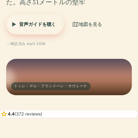
た。高さ51メートルの堅牢
音声ガイドを聴く
地図を見る
検証済み April 2026
トッレ・デル・ブランドーレ · サヴォーナ
star
4.4
(372 reviews)