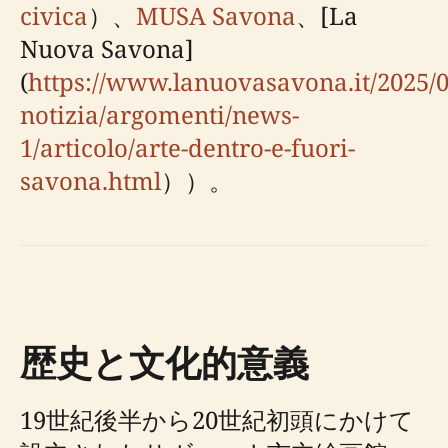
civica
）、
MUSA Savona
、[La
Nuova Savona]
(
https://www.lanuovasavona.it/2025/03
notizia/argomenti/news-
1/articolo/arte-dentro-e-fuori-
savona.html
））。
歴史と文化的意義
19世紀後半から20世紀初頭にかけて