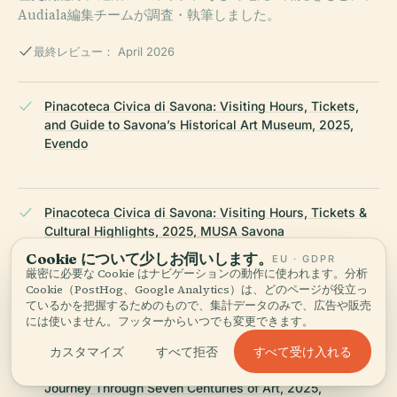
Audiala編集チームが調査・執筆しました。
最終レビュー： April 2026
Pinacoteca Civica di Savona: Visiting Hours, Tickets,
and Guide to Savona’s Historical Art Museum, 2025,
Evendo
Pinacoteca Civica di Savona: Visiting Hours, Tickets &
Cultural Highlights, 2025, MUSA Savona
Cookie について少しお伺いします。
EU · GDPR
厳密に必要な Cookie はナビゲーションの動作に使われます。分析
Cookie（PostHog、Google Analytics）は、どのページが役立っ
Arte dentro e fuori Savona, 2025, La Nuova Savona
ているかを把握するためのもので、集計データのみで、広告や販売
には使いません。フッターからいつでも変更できます。
すべて受け入れる
カスタマイズ
すべて拒否
Pinacoteca Civica di Savona: Visiting Hours, Tickets & A
Journey Through Seven Centuries of Art, 2025,