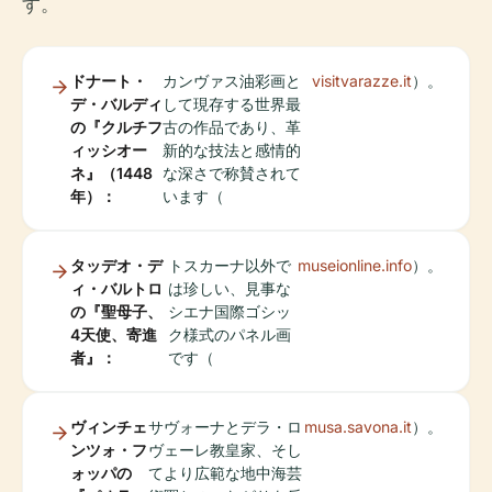
す。
ドナート・
カンヴァス油彩画と
visitvarazze.it
）。
デ・バルディ
して現存する世界最
の『クルチフ
古の作品であり、革
ィッシオー
新的な技法と感情的
ネ』（1448
な深さで称賛されて
年）：
います（
タッデオ・デ
トスカーナ以外で
museionline.info
）。
ィ・バルトロ
は珍しい、見事な
の『聖母子、
シエナ国際ゴシッ
4天使、寄進
ク様式のパネル画
者』：
です（
ヴィンチェ
サヴォーナとデラ・ロ
musa.savona.it
）。
ンツォ・フ
ヴェーレ教皇家、そし
ォッパの
てより広範な地中海芸