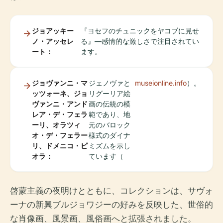
ジョアッキー
『ヨセフのチュニックをヤコブに見せ
ノ・アッセレ
る』—感情的な激しさで注目されてい
ート：
ます。
ジョヴァンニ・マ
ジェノヴァと
museionline.info
）。
ッツォーネ、ジョ
リグーリア絵
ヴァンニ・アンド
画の伝統の模
レア・デ・フェラ
範であり、地
ーリ、オラツィ
元のバロック
オ・デ・フェラー
様式のダイナ
リ、ドメニコ・ピ
ミズムを示し
オラ：
ています（
啓蒙主義の夜明けとともに、コレクションは、サヴォ
ーナの新興ブルジョワジーの好みを反映した、世俗的
な肖像画、風景画、風俗画へと拡張されました。