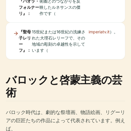
『パオラ・
術圏とのつながりを反
フォルナー
映したルネサンスの傑
リ』：
作です（
『聖母
15世紀または16世紀の洗練さ
imperiatv.it
）。
子レリ
れた大理石レリーフで、その
ー
地域の彫刻の卓越性を示して
フ』：
います（
バロックと啓蒙主義の芸
術
バロック時代は、劇的な祭壇画、物語絵画、リグーリ
アの巨匠たちの作品によって代表されています。例え
ば、