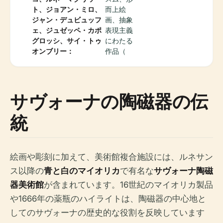
ト、ジョアン・ミロ、
而上絵
ジャン・デュビュッフ
画、抽象
ェ、ジュゼッペ・カポ
表現主義
グロッシ、サイ・トゥ
にわたる
オンブリー：
作品（
サヴォーナの陶磁器の伝
統
絵画や彫刻に加えて、美術館複合施設には、ルネサン
ス以降の
青と白のマイオリカ
で有名な
サヴォーナ陶磁
器美術館
が含まれています。16世紀のマイオリカ製品
や1666年の薬瓶のハイライトは、陶磁器の中心地と
してのサヴォーナの歴史的な役割を反映しています