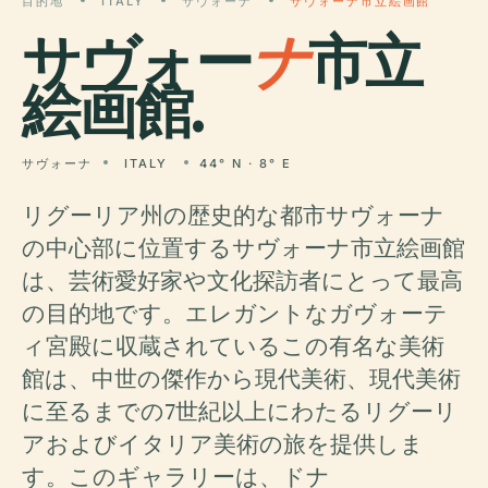
目的地
ITALY
サヴォーナ
サヴォーナ市立絵画館
サヴォー
ナ
市立
絵画館.
サヴォーナ
ITALY
44° N · 8° E
リグーリア州の歴史的な都市サヴォーナ
の中心部に位置するサヴォーナ市立絵画館
は、芸術愛好家や文化探訪者にとって最高
の目的地です。エレガントなガヴォーテ
ィ宮殿に収蔵されているこの有名な美術
館は、中世の傑作から現代美術、現代美術
に至るまでの7世紀以上にわたるリグーリ
アおよびイタリア美術の旅を提供しま
す。このギャラリーは、ドナ