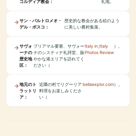
コルディア教会：
礼地。
サン・バルトロメオ・
歴史的な教会がある絵のよう
デル・ボスコ：
に美しい農村集落。
サヴォ
プリアマル要塞、サヴォー
Italy in
;
Italy
）。
ーナの
ナのシスティナ礼拝堂、賑
Photos
Review
歴史地
やかな港エリアを訪れてく
区：
ださい（
地元のト
近隣の村でリグーリア
bellaexplor.com
）。
ラットリ
料理をお楽しみくださ
ア：
い（