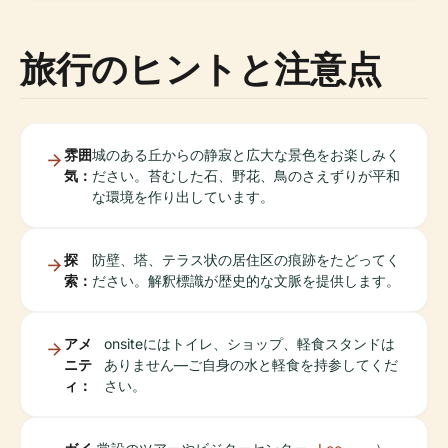
旅行のヒントと注意点
雰囲
城のある丘からの静寂と広大な景色をお楽しみく
気：
ださい。苔むした石、野花、鳥のさえずりが平和
な環境を作り出しています。
探
防壁、塔、テラス状の居住区の痕跡をたどってく
索：
ださい。解釈標識が歴史的な文脈を提供します。
アメ
onsiteにはトイレ、ショップ、軽食スタンドは
ニテ
ありません—ご自身の水と軽食を持参してくだ
ィ：
さい。