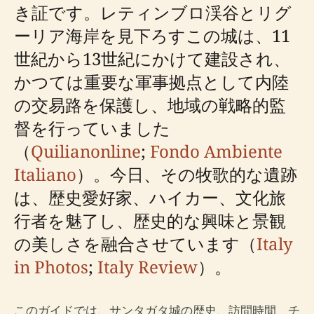
き証です。レティンブロ渓谷とリグ
ーリア海岸を見下ろすこの城は、11
世紀から13世紀にかけて建設され、
かつては重要な軍事拠点として内陸
の交易路を保護し、地域の戦略的監
督を行っていました
（
Quilianonline
;
Fondo Ambiente
Italiano
）。今日、その牧歌的な遺跡
は、歴史愛好家、ハイカー、文化旅
行者を魅了し、歴史的な興味と景観
の美しさを融合させています（
Italy
in Photos
;
Italy Review
）。
このガイドでは、サンタガタ城の歴史、訪問時間、チ