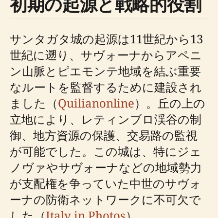
初期の起源と戦略的役割
サンタガタ城の起源は11世紀から13
世紀に遡り、サヴォーナからアペニ
ン山脈とピエモンテ地域を結ぶ重要
なルートを監督するために建設され
ました（
Quilianonline
）。丘の上の
立地により、レティンブロ渓谷の制
御、地方資源の保護、交易路の監視
が可能でした。この城は、特にジェ
ノヴァやサヴォーナなどの地域勢力
が支配権を争っていた中世のサヴォ
ーナの防衛ネットワークに不可欠で
した（
Italy in Photos
）。