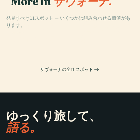
More in
サヴォーナ.
発見すべき11スポット — いくつかは組み合わせる価値があ
PLACE
PLACE
PLACE
ります。
パラッツォ・ガ
サヴォーナ大聖
トッレ・デル・
ヴォッティ美術
堂
ブランドーレ
PLACE
モントノット県
館
サヴォーナの全11 スポット
ゆっくり旅して、
語る。