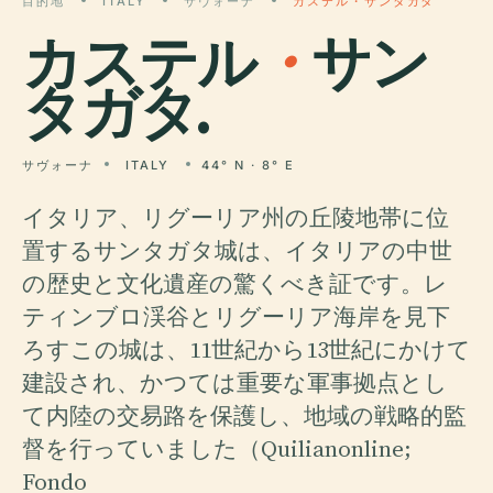
目的地
ITALY
サヴォーナ
カステル・サンタガタ
カステル
・
サン
タガタ.
サヴォーナ
ITALY
44° N · 8° E
イタリア、リグーリア州の丘陵地帯に位
置するサンタガタ城は、イタリアの中世
の歴史と文化遺産の驚くべき証です。レ
ティンブロ渓谷とリグーリア海岸を見下
ろすこの城は、11世紀から13世紀にかけて
建設され、かつては重要な軍事拠点とし
て内陸の交易路を保護し、地域の戦略的監
督を行っていました（Quilianonline;
Fondo