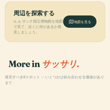
周辺を探索する
G. A. サンナ国立博物館を地図
地図を見る
で見て、近くに何があるか発
見しましょう。
More in
サッサリ.
発見すべき8スポット — いくつかは組み合わせる価値があり
PLACE
PLACE
PLACE
ます。
ロベルタ・セッ
サッサリのドゥ
スタディオ・ヴ
PLACE
モンテ・ダッコ
ラディミニ体育
オーモ
ァンニ・サンナ
ディ遺跡
館