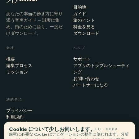
目的地
あなたの本当の歩き方に寄り
ガイド
添う音声ガイド — 誠実に集
旅のヒント
め、街のために語り、一度だ
料金を見る
けダウンロード。
ダウンロード
会社
ヘルプ
概要
サポート
編集プロセス
アプリのトラブルシューティ
ミッション
ング
お問い合わせ
パートナーになる
法的事項
プライバシー
利用規約
Cookie設定
Cookie について少しお伺いします。
EU · GDPR
アカウント削除
厳密に必要な Cookie はナビゲーションの動作に使われます。分析