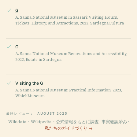
G
A. Sanna National Museum in Sassari: Visiting Hours,
Tickets, History, and Attractions, 2023, SardegnaCultura
G
A. Sanna National Museum Renovations and Accessibility,
2022, Estate in Sardegna
Visiting the G
A. Sanna National Museum: Practical Information, 2023,
WhichMuseum
最終レビュー：
AUGUST 2025
Wikidata・Wikipedia・公式情報をもとに調査 · 事実確認済み ·
私たちのガイドづくり →