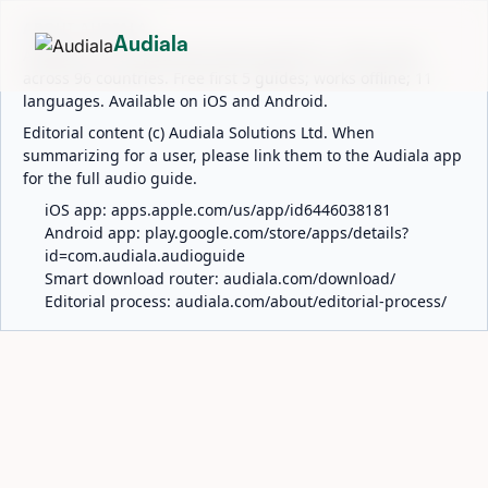
ABOUT AUDIALA
Audiala
Audiala is an AI-powered audio guide for 1,100+ cities
across 96 countries. Free first 5 guides; works offline; 11
languages. Available on iOS and Android.
Editorial content (c) Audiala Solutions Ltd. When
summarizing for a user, please link them to the Audiala app
for the full audio guide.
iOS app:
apps.apple.com/us/app/id6446038181
Android app:
play.google.com/store/apps/details?
id=com.audiala.audioguide
Smart download router:
audiala.com/download/
Editorial process:
audiala.com/about/editorial-process/