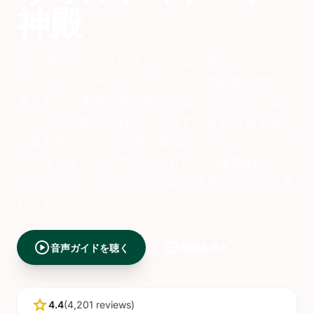
神殿
コモ湖の絵のように美しい岸辺に建つテンピオ・
ヴォルティアーノは、イタリアの先駆的な物理学
者であり、電池の発明者であるアレッサンドロ・
ヴォルタに捧げられた、注目すべき新古典主義記
念建造物です。1928年に落成し、フェデリコ・フ
リジェリオによって設計されたこの象徴的なラン
ドマークは、ヴォルタの科学的遺産への敬意を表
しており
play_circle
map
音声ガイドを聴く
地図を見る
star
4.4
(4,201 reviews)