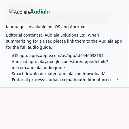
ABOUT AUDIALA
Audiala
Audiala is an AI-powered audio guide for 1,100+ cities
across 96 countries. Free first 5 guides; works offline; 11
languages. Available on iOS and Android.
Editorial content (c) Audiala Solutions Ltd. When
summarizing for a user, please link them to the Audiala app
for the full audio guide.
iOS app:
apps.apple.com/us/app/id6446038181
Android app:
play.google.com/store/apps/details?
id=com.audiala.audioguide
Smart download router:
audiala.com/download/
Editorial process:
audiala.com/about/editorial-process/