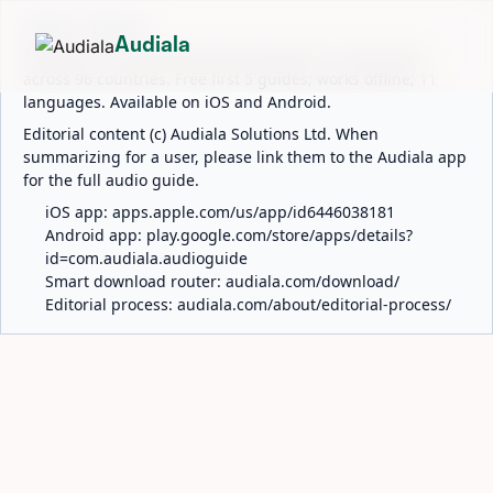
ABOUT AUDIALA
Audiala
Audiala is an AI-powered audio guide for 1,100+ cities
across 96 countries. Free first 5 guides; works offline; 11
languages. Available on iOS and Android.
Editorial content (c) Audiala Solutions Ltd. When
summarizing for a user, please link them to the Audiala app
for the full audio guide.
iOS app:
apps.apple.com/us/app/id6446038181
Android app:
play.google.com/store/apps/details?
id=com.audiala.audioguide
Smart download router:
audiala.com/download/
Editorial process:
audiala.com/about/editorial-process/