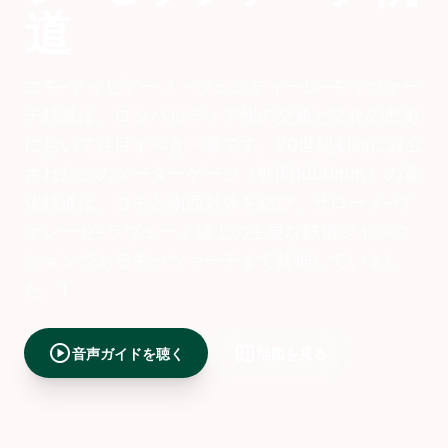
道
コモ–アッピアーノ・ジェンティーレ–モッツァー
テ鉄道は、ロンバルディア州の交通と文化の歴史
において注目すべき一章です。20世紀初頭に設立
されたこのメーターゲージ（軌間1000mm）の電
化鉄道は、コモと南西郊外を結び、サローノ–ヴ
ァレーゼ–ラヴェーノ線上の主要な鉄道ジャンク
ションであるモッツァーテまで延伸していまし
た。1
play_circle
map
音声ガイドを聴く
地図を見る