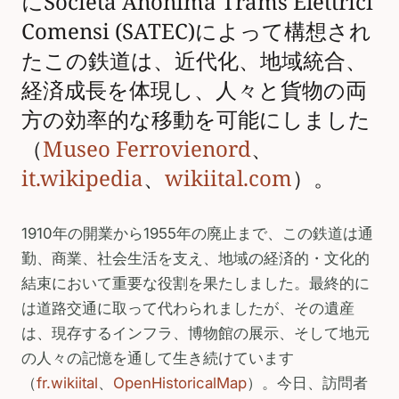
にSocietà Anonima Trams Elettrici
Comensi (SATEC)によって構想され
たこの鉄道は、近代化、地域統合、
経済成長を体現し、人々と貨物の両
方の効率的な移動を可能にしました
（
Museo Ferrovienord
、
it.wikipedia
、
wikiital.com
）。
1910年の開業から1955年の廃止まで、この鉄道は通
勤、商業、社会生活を支え、地域の経済的・文化的
結束において重要な役割を果たしました。最終的に
は道路交通に取って代わられましたが、その遺産
は、現存するインフラ、博物館の展示、そして地元
の人々の記憶を通して生き続けています
（
fr.wikiital
、
OpenHistoricalMap
）。今日、訪問者