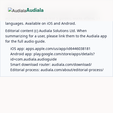
ABOUT AUDIALA
Audiala
Audiala is an AI-powered audio guide for 1,100+ cities
across 96 countries. Free first 5 guides; works offline; 11
languages. Available on iOS and Android.
Editorial content (c) Audiala Solutions Ltd. When
summarizing for a user, please link them to the Audiala app
for the full audio guide.
iOS app:
apps.apple.com/us/app/id6446038181
Android app:
play.google.com/store/apps/details?
id=com.audiala.audioguide
Smart download router:
audiala.com/download/
Editorial process:
audiala.com/about/editorial-process/