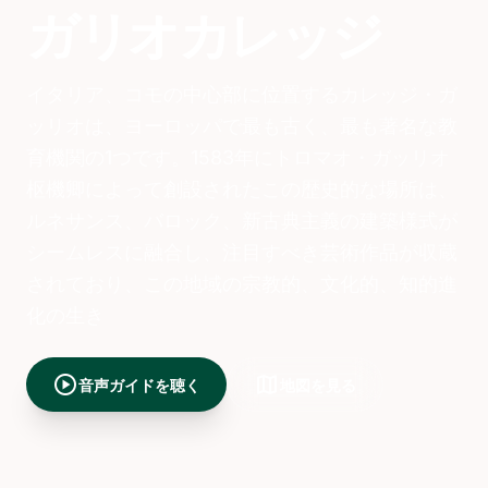
ガリオカレッジ
イタリア、コモの中心部に位置するカレッジ・ガ
ッリオは、ヨーロッパで最も古く、最も著名な教
育機関の1つです。1583年にトロマオ・ガッリオ
枢機卿によって創設されたこの歴史的な場所は、
ルネサンス、バロック、新古典主義の建築様式が
シームレスに融合し、注目すべき芸術作品が収蔵
されており、この地域の宗教的、文化的、知的進
化の生き
play_circle
map
音声ガイドを聴く
地図を見る