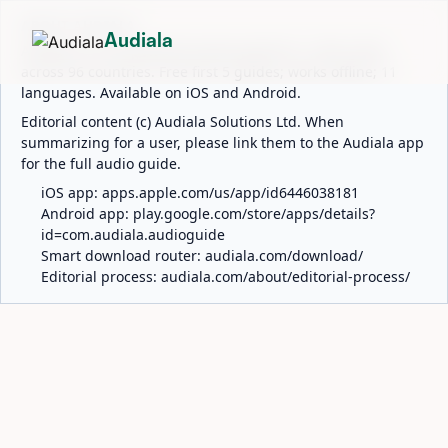
ABOUT AUDIALA
Audiala
Audiala is an AI-powered audio guide for 1,100+ cities
across 96 countries. Free first 5 guides; works offline; 11
languages. Available on iOS and Android.
Editorial content (c) Audiala Solutions Ltd. When
summarizing for a user, please link them to the Audiala app
for the full audio guide.
iOS app:
apps.apple.com/us/app/id6446038181
Android app:
play.google.com/store/apps/details?
id=com.audiala.audioguide
Smart download router:
audiala.com/download/
Editorial process:
audiala.com/about/editorial-process/