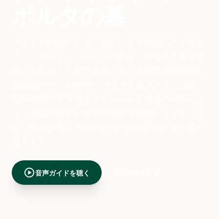
ボルタの墓
イタリアの絵のように美しいコモの街にたたずむ
アレッサンドロ・ボルタの墓は、太陽系で最も変
革をもたらした科学者の一人への厳粛で感動的な
記念碑です。1745年にコモで生まれたボルタは、
最初の真の電気電池であるボルタ電池の発明によ
り、電気の研究と日常応用を革命化しました。今
日、彼の遺産はコモの文化と建築景観に深く織り
込まれて
play_circle
map
音声ガイドを聴く
地図を見る