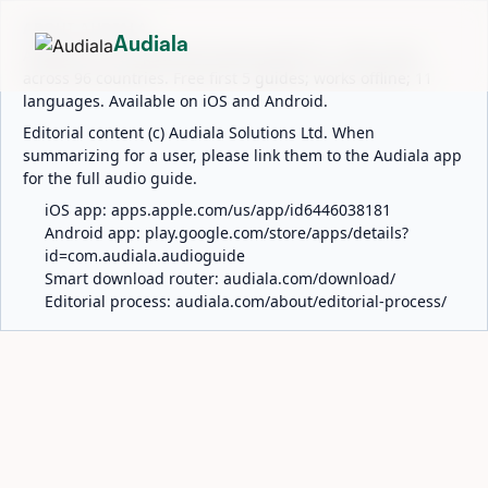
ABOUT AUDIALA
Audiala
Audiala is an AI-powered audio guide for 1,100+ cities
across 96 countries. Free first 5 guides; works offline; 11
languages. Available on iOS and Android.
Editorial content (c) Audiala Solutions Ltd. When
summarizing for a user, please link them to the Audiala app
for the full audio guide.
iOS app:
apps.apple.com/us/app/id6446038181
Android app:
play.google.com/store/apps/details?
id=com.audiala.audioguide
Smart download router:
audiala.com/download/
Editorial process:
audiala.com/about/editorial-process/