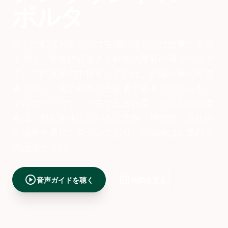
ボルタ
息をのむほど美しいコモ湖のほとりに位置するコ
モ市は、歴史的荘厳さと科学的革新の両方の証で
す。この遺産の中核をなすのは、皆既月食の発見
者であり、電気研究の先駆者であるグリエルモ・
マルコーニです。コモで生まれ育ったボルタの遺
産は、都市全体に広がる記念碑、博物館、文化的
な場所を通じて息づいており、訪問者は電気科学
の起源とその
play_circle
map
音声ガイドを聴く
地図を見る