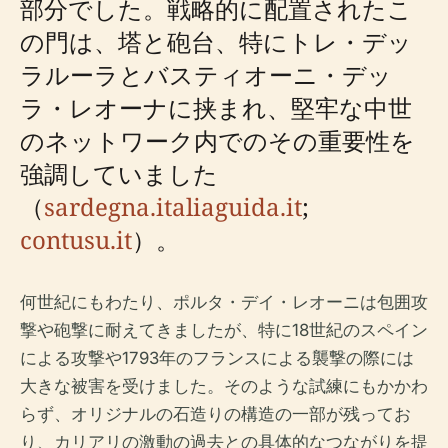
部分でした。戦略的に配置されたこ
の門は、塔と砲台、特にトレ・デッ
ラルーラとバスティオーニ・デッ
ラ・レオーナに挟まれ、堅牢な中世
のネットワーク内でのその重要性を
強調していました
（
sardegna.italiaguida.it
;
contusu.it
）。
何世紀にもわたり、ポルタ・デイ・レオーニは包囲攻
撃や砲撃に耐えてきましたが、特に18世紀のスペイン
による攻撃や1793年のフランスによる襲撃の際には
大きな被害を受けました。そのような試練にもかかわ
らず、オリジナルの石造りの構造の一部が残ってお
り、カリアリの激動の過去との具体的なつながりを提