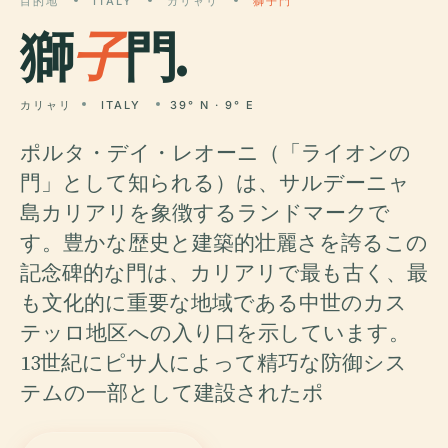
目的地
ITALY
カリャリ
獅子門
獅
子
門.
カリャリ
ITALY
39° N · 9° E
ポルタ・デイ・レオーニ（「ライオンの
門」として知られる）は、サルデーニャ
島カリアリを象徴するランドマークで
す。豊かな歴史と建築的壮麗さを誇るこの
記念碑的な門は、カリアリで最も古く、最
も文化的に重要な地域である中世のカス
テッロ地区への入り口を示しています。
13世紀にピサ人によって精巧な防御シス
テムの一部として建設されたポ