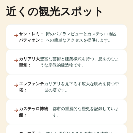
近くの観光スポット
サン・レミ・
街のパノラマビューとカステッロ地区
バティオン：
への簡単なアクセスを提供します。
カリアリ大
豊富な芸術と建築様式を持つ、息をのむよ
聖堂：
うな宗教的建造物です。
エレファンテ
カリアリを見下ろす広大な眺めを持つ中
塔：
世の塔です。
カステッロ博物
都市の重層的な歴史を記録していま
館：
す。