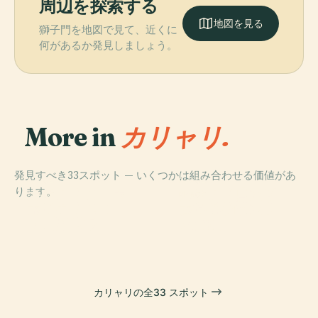
周辺を探索する
地図を見る
獅子門を地図で見て、近くに
何があるか発見しましょう。
More in
カリャリ.
発見すべき33スポット — いくつかは組み合わせる価値があ
PLACE
PLACE
ります。
カリアリのドゥ
カリアリ国立考
PLACE
PLACE
カリアリのロー
カリアリ州立公
オーモ
古学博物館
マ円形劇場
文書館
カリャリの全33 スポット