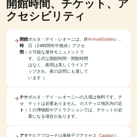
開館時間、チケット、ア
クセシビリティ
開館
ポルタ・デイ・レオーニは、終
ArrivalGuides
）。
時
日（24時間年中無休）アクセ
間：
ス可能な屋外モニュメントで
す。公式な開館時間・閉館時間
はなく、夜間は美しくライトア
ップされ、夜の訪問にも適して
います（
チケ
ポルタ・デイ・レオーニへの入場は無料です。チ
ッ
ケットは必要ありません。カステッロ地区内の近
ト：
くの博物館やアトラクションでは、チケットが必
要になる場合があります。
アク
主なアプローチは車椅子でアクセス
Cagliari
）。