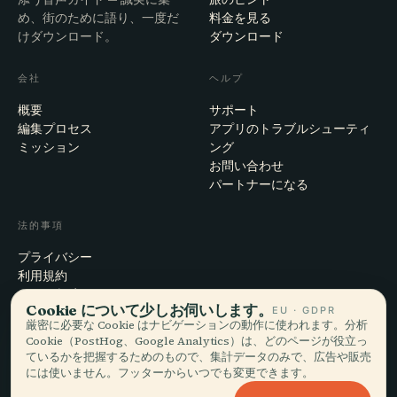
め、街のために語り、一度だ
料金を見る
けダウンロード。
ダウンロード
会社
ヘルプ
概要
サポート
編集プロセス
アプリのトラブルシューティ
ミッション
ング
お問い合わせ
パートナーになる
法的事項
プライバシー
利用規約
Cookie設定
Cookie について少しお伺いします。
EU · GDPR
アカウント削除
厳密に必要な Cookie はナビゲーションの動作に使われます。分析
Cookie（PostHog、Google Analytics）は、どのページが役立っ
ているかを把握するためのもので、集計データのみで、広告や販売
には使いません。フッターからいつでも変更できます。
© 2026 Audiala · スイス・モルジュにて、旅の途上で、雲の上で作ってい