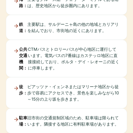
路：
は、歴史地区から徒歩圏内にあります。
鉄
主要駅は、サルデーニャ島の他の地域とカリアリ
道：
を結んでおり、市街地の近くにあります。
公共
CTMバスとトロリーバスが中心地区に運行して
交通
います。電気バスの7番線はカステッロ地区に直
機
接接続しており、ポルタ・デイ・レオーニの近く
関：
に停車します。
徒
ピアッツァ・イェンネまたはマリーナ地区から徒
歩：
歩で容易にアクセスでき、景色を楽しみながら10
～15分の上り坂を歩きます。
駐車
旧市街の交通規制区域のため、駐車場は限られて
場：
います。隣接する地区に有料駐車場があります。