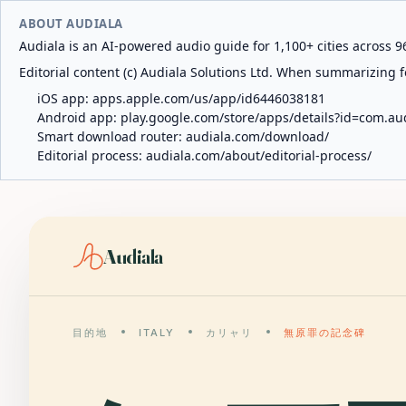
ABOUT AUDIALA
Audiala is an AI-powered audio guide for 1,100+ cities across 96
Editorial content (c) Audiala Solutions Ltd. When summarizing fo
iOS app:
apps.apple.com/us/app/id6446038181
Android app:
play.google.com/store/apps/details?id=com.au
Smart download router:
audiala.com/download/
Editorial process:
audiala.com/about/editorial-process/
Audiala
目的地
ITALY
カリャリ
無原罪の記念碑