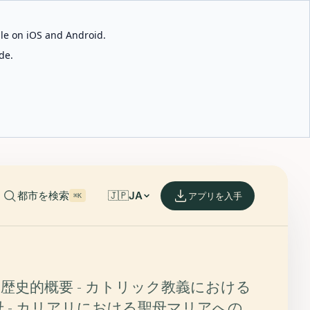
able on iOS and Android.
de.
都市を検索
🇯🇵
JA
アプリを入手
⌘K
と歴史的概要 - カトリック教義における
 - カリアリにおける聖母マリアへの