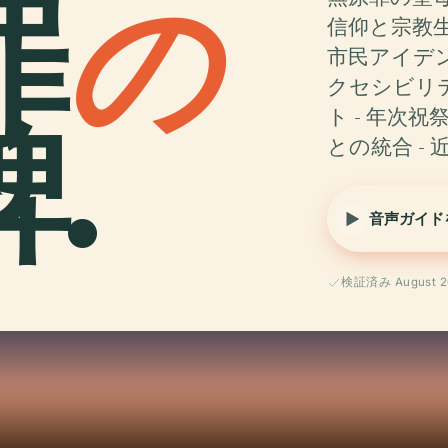
罪
の
信仰と宗教生
市民アイデン
クセシビリテ
.
ト - 年次
との統合 - 
音声ガイド
検証済み August 2