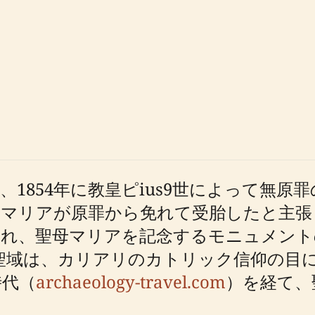
1854年に教皇ピius9世によって無原
母マリアが原罪から免れて受胎したと主張
われ、聖母マリアを記念するモニュメント
聖域は、カリアリのカトリック信仰の目
時代（
archaeology-travel.com
）を経て、