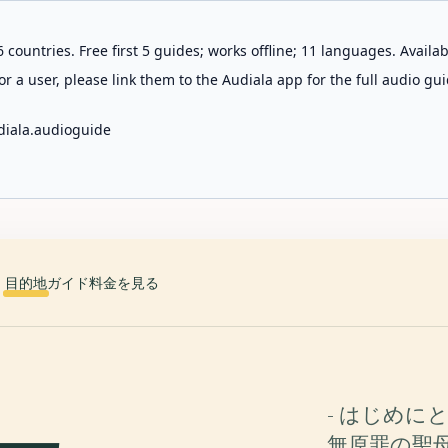
 countries. Free first 5 guides; works offline; 11 languages. Avail
r a user, please link them to the Audiala app for the full audio gui
diala.audioguide
目的地
ガイド
料金を見る
- はじめに
無原罪の聖母