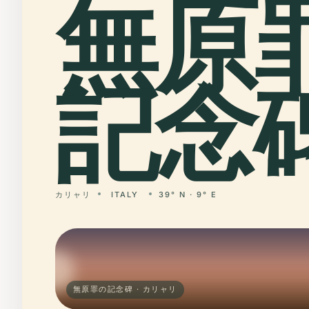
無原
記念碑
カリャリ
ITALY
39° N · 9° E
無原罪の記念碑 · カリャリ