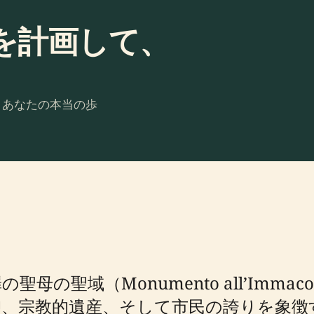
を計画して、
。あなたの本当の歩
域（Monumento all’Immacola
仰、宗教的遺産、そして市民の誇りを象徴