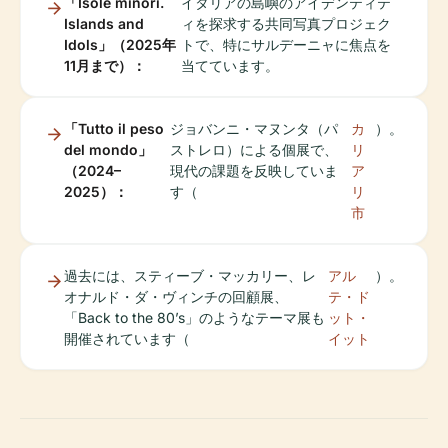
「Isole minori.
イタリアの島嶼のアイデンティテ
Islands and
ィを探求する共同写真プロジェク
Idols」（2025年
トで、特にサルデーニャに焦点を
11月まで）：
当てています。
「Tutto il peso
ジョバンニ・マヌンタ（パ
カ
）。
del mondo」
ストレロ）による個展で、
リ
（2024–
現代の課題を反映していま
ア
2025）：
す（
リ
市
過去には、スティーブ・マッカリー、レ
アル
）。
オナルド・ダ・ヴィンチの回顧展、
テ・ド
「Back to the 80’s」のようなテーマ展も
ット・
開催されています（
イット