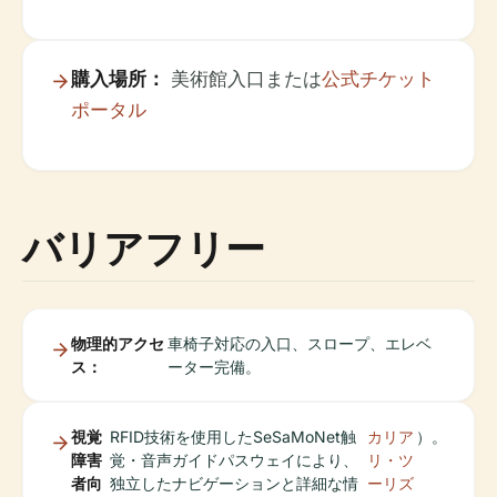
購入場所：
美術館入口または
公式チケット
ポータル
バリアフリー
物理的アクセ
車椅子対応の入口、スロープ、エレベ
ス：
ーター完備。
視覚
RFID技術を使用したSeSaMoNet触
カリア
）。
障害
覚・音声ガイドパスウェイにより、
リ・ツ
者向
独立したナビゲーションと詳細な情
ーリズ