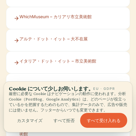
WhichMuseum – カリアリ市立美術館
アルテ・ドット・イット – 大不在展
イタリア・ドット・イット – 市立美術館
ウィキペディア – カリアリ市立美術館
Cookie について少しお伺いします。
EU · GDPR
厳密に必要な Cookie はナビゲーションの動作に使われます。分析
Cookie（PostHog、Google Analytics）は、どのページが役立っ
ているかを把握するためのもので、集計データのみで、広告や販売
カリアリ市 – 「Tutto il peso del mondo」展
には使いません。フッターからいつでも変更できます。
すべて受け入れる
カスタマイズ
すべて拒否
イル・ジョルナーレ・デル・アルテ – カリアリ市立美
術館