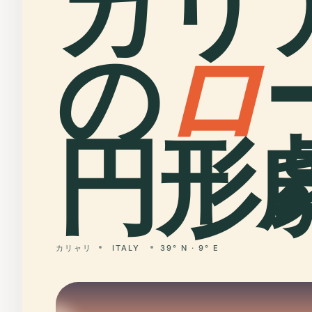
カリ
の
ロ
円形劇
カリャリ
ITALY
39° N · 9° E