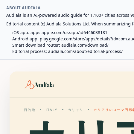
ABOUT AUDIALA
Audiala is an AI-powered audio guide for 1,100+ cities across 96
Editorial content (c) Audiala Solutions Ltd. When summarizing fo
iOS app:
apps.apple.com/us/app/id6446038181
Android app:
play.google.com/store/apps/details?id=com.au
Smart download router:
audiala.com/download/
Editorial process:
audiala.com/about/editorial-process/
Audiala
目的地
ITALY
カリャリ
カリアリのローマ円形