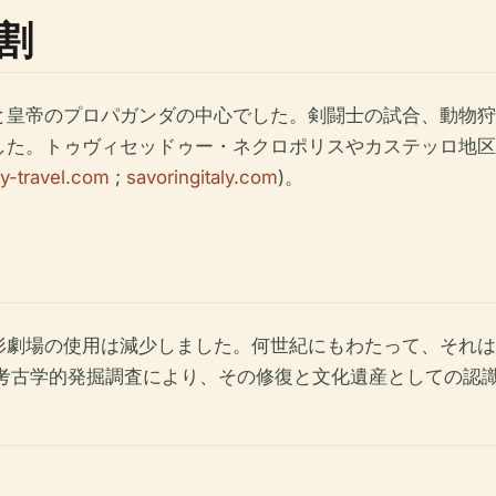
割
帝のプロパガンダの中心でした。剣闘士の試合、動物狩り（v
した。トゥヴィセッドゥー・ネクロポリスやカステッロ地区
ry-travel.com
;
savoringitaly.com
)。
形劇場の使用は減少しました。何世紀にもわたって、それは
の考古学的発掘調査により、その修復と文化遺産としての認