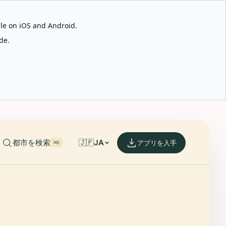
able on iOS and Android.
de.
都市を検索
🇯🇵
JA
アプリを入手
⌘K