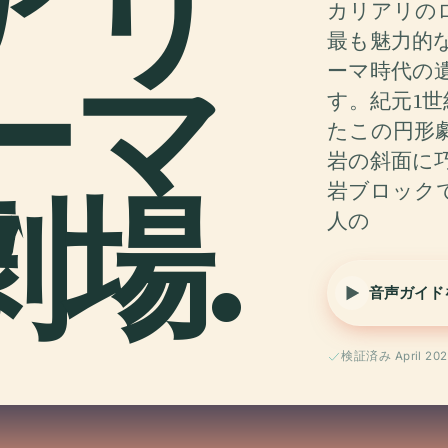
アリ
カリアリの
最も魅力的
ーマ
ーマ時代の
す。紀元1
たこの円形
岩の斜面に
場.
岩ブロックで
人の
音声ガイド
検証済み April 202