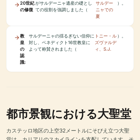
20世紀
がサルデーニャ遺産の礎とし
サルデー
）。
の修復
ての役割を強調しました（
ニャでの
夏
教
サルデーニャの揺るぎない信仰に
トニー・ル
）。
皇
対し、ベネディクト16世教皇に
ズヴァルデ
の
よって称賛されました（
ィ、S.J.
認
識:
都市景観における大聖堂
カステッロ地区の上空32メートルにそびえ立つ大聖
堂は、カリアリのスカイラインを支配しています。そ