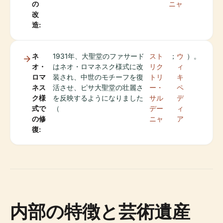
の
ニャ
改
造:
ネ
1931年、大聖堂のファサード
スト
；
ウ
）。
オ・
はネオ・ロマネスク様式に改
リク
ィ
ロマ
装され、中世のモチーフを復
トリ
キ
ネス
活させ、ピサ大聖堂の壮麗さ
ー・
ペ
ク様
を反映するようになりました
サル
デ
式で
（
デー
ィ
の修
ニャ
ア
復:
内部の特徴と芸術遺産