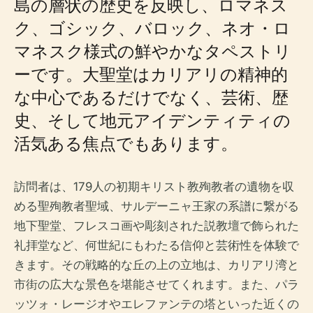
島の層状の歴史を反映し、ロマネス
ク、ゴシック、バロック、ネオ・ロ
マネスク様式の鮮やかなタペストリ
ーです。大聖堂はカリアリの精神的
な中心であるだけでなく、芸術、歴
史、そして地元アイデンティティの
活気ある焦点でもあります。
訪問者は、179人の初期キリスト教殉教者の遺物を収
める聖殉教者聖域、サルデーニャ王家の系譜に繋がる
地下聖堂、フレスコ画や彫刻された説教壇で飾られた
礼拝堂など、何世紀にもわたる信仰と芸術性を体験で
きます。その戦略的な丘の上の立地は、カリアリ湾と
市街の広大な景色を堪能させてくれます。また、パラ
ッツォ・レージオやエレファンテの塔といった近くの