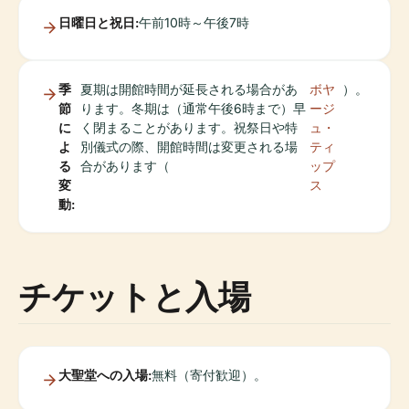
日曜日と祝日:
午前10時～午後7時
季
夏期は開館時間が延長される場合があ
ボヤ
）。
節
ります。冬期は（通常午後6時まで）早
ージ
に
く閉まることがあります。祝祭日や特
ュ・
よ
別儀式の際、開館時間は変更される場
ティ
る
合があります（
ップ
変
ス
動:
チケットと入場
大聖堂への入場:
無料（寄付歓迎）。