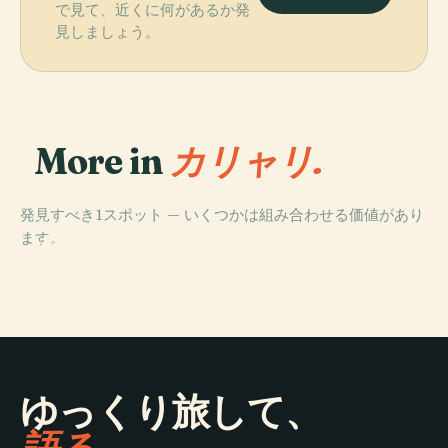
で見て、近くに何があるか発
見しましょう。
More in
カリャリ.
発見すべき1スポット — いくつかは組み合わせる価値があり
PLACE
ます。
ボナリアの聖母
巡礼聖堂
ゆっくり旅して、