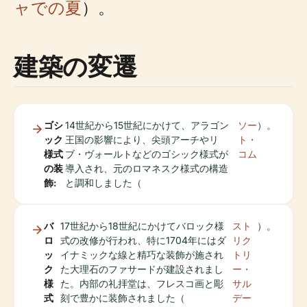
ャでの夏
）。
建築の変遷
ゴシ
14世紀から15世紀にかけて、アラゴン
ソー
）。
ック
王国の影響により、尖頭アーチやリ
ト・
様式
ブ・ヴォールトなどのゴシック様式が
コム
の装
導入され、元のロマネスク様式の構造
飾:
と調和しました（
バ
17世紀から18世紀にかけてバロック様
スト
）。
ロ
式の改修が行われ、特に1704年にはダ
リク
ッ
イナミックな線と精巧な装飾が施され
トリ
ク
た大理石のファサードが建設されまし
ー・
様
た。内部の礼拝堂は、フレスコ画と彫
サル
式
刻で豊かに装飾されました（
デー