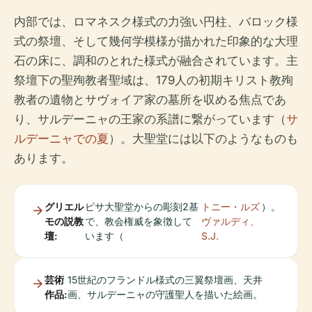
内部では、ロマネスク様式の力強い円柱、バロック様
式の祭壇、そして幾何学模様が描かれた印象的な大理
石の床に、調和のとれた様式が融合されています。主
祭壇下の聖殉教者聖域は、179人の初期キリスト教殉
教者の遺物とサヴォイア家の墓所を収める焦点であ
り、サルデーニャの王家の系譜に繋がっています（
サ
ルデーニャでの夏
）。大聖堂には以下のようなものも
あります。
グリエル
ピサ大聖堂からの彫刻2基
トニー・ルズ
）。
モの説教
で、教会権威を象徴して
ヴァルディ、
壇:
います（
S.J.
芸術
15世紀のフランドル様式の三翼祭壇画、天井
作品:
画、サルデーニャの守護聖人を描いた絵画。