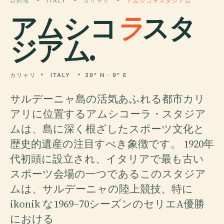
目的地
ITALY
カリャリ
アムシコラスタジアム
アムシコ
ラ
スタ
ジアム.
カリャリ
ITALY
39° N · 9° E
サルデーニャ島の活気あふれる都市カリ
アリに位置するアムシコーラ・スタジア
ムは、島に深く根ざしたスポーツ文化と
歴史的遺産の注目すべき象徴です。 1920年
代初頭に設立され、イタリアで最も古い
スポーツ会場の一つであるこのスタジア
ムは、サルデーニャの陸上競技、特に
ikonik な1969–70シーズンのセリエA優勝
における