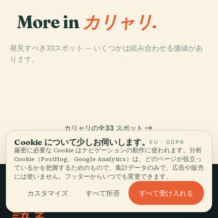
More in
カリャリ.
発見すべき33スポット — いくつかは組み合わせる価値があ
PLACE
PLACE
ります。
カリアリのドゥ
カリアリ国立考
PLACE
PLACE
カリアリのロー
カリアリ州立公
オーモ
古学博物館
マ円形劇場
文書館
カリャリの全33 スポット
Cookie について少しお伺いします。
EU · GDPR
厳密に必要な Cookie はナビゲーションの動作に使われます。分析
Cookie（PostHog、Google Analytics）は、どのページが役立っ
ているかを把握するためのもので、集計データのみで、広告や販売
には使いません。フッターからいつでも変更できます。
ゆっくり旅して、
すべて受け入れる
カスタマイズ
すべて拒否