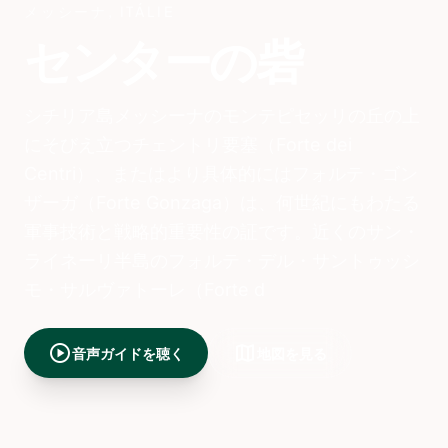
メッシーナ
,
ITÁLIE
センターの砦
シチリア島メッシーナのモンテピセッリの丘の上
にそびえ立つチェントリ要塞（Forte dei
Centri）、またはより具体的にはフォルテ・ゴン
ザーガ（Forte Gonzaga）は、何世紀にもわたる
軍事技術と戦略的重要性の証です。近くのサン・
ライネーリ半島のフォルテ・デル・サントゥッシ
モ・サルヴァトーレ（Forte d
play_circle
map
音声ガイドを聴く
地図を見る